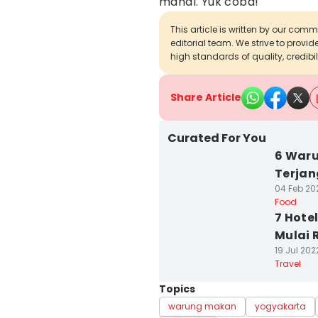
mahal. Yuk coba!
This article is written by our com
editorial team. We strive to provi
high standards of quality, credibil
Share Article
Curated For You
6 Waru
Terja
04 Feb 20
Food
7 Hote
Mulai 
19 Jul 202
Travel
Topics
warung makan
yogyakarta