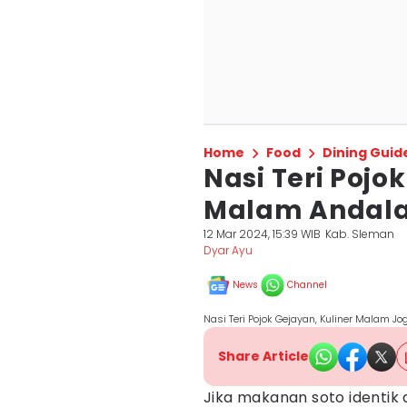
Home
Food
Dining Guid
Nasi Teri Pojo
Malam Andala
12 Mar 2024, 15:39 WIB
Kab. Sleman
Dyar Ayu
News
Channel
Nasi Teri Pojok Gejayan, Kuliner Malam J
Share Article
Jika makanan soto identik