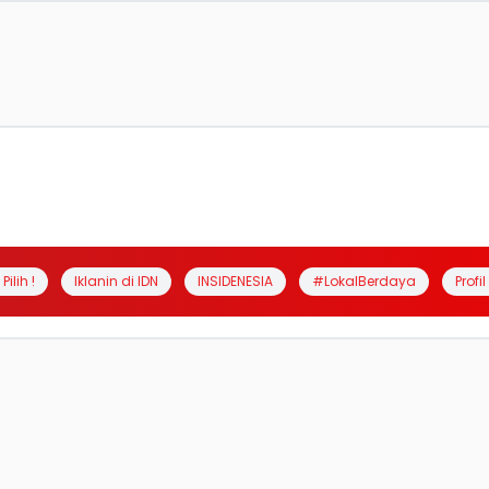
Pilih !
Iklanin di IDN
INSIDENESIA
#LokalBerdaya
Profi