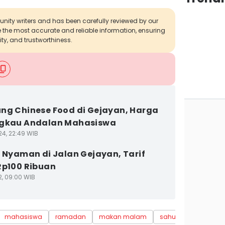
munity writers and has been carefully reviewed by our
de the most accurate and reliable information, ensuring
ity, and trustworthiness.
ng Chinese Food di Gejayan, Harga
ngkau Andalan Mahasiswa
24, 22:49 WIB
l Nyaman di Jalan Gejayan, Tarif
Rp100 Ribuan
2, 09:00 WIB
mahasiswa
ramadan
makan malam
sahur anak kosan