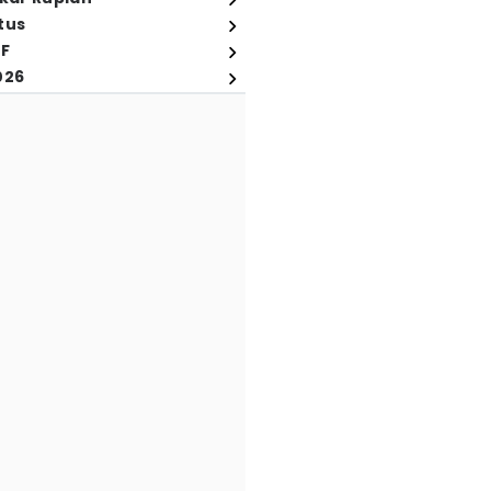
tus
FF
026