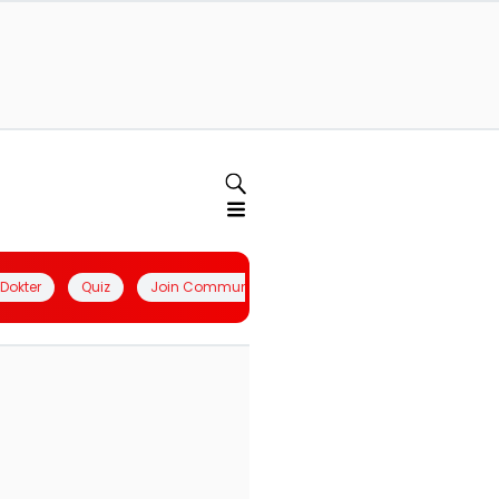
l Dokter
Quiz
Join Community