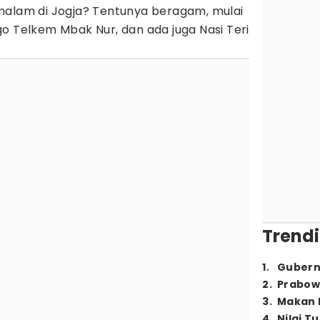
malam di Jogja? Tentunya beragam, mulai
o Telkem Mbak Nur, dan ada juga Nasi Teri
Trendi
1
.
Gubern
2
.
Prabow
3
.
Makan B
4
.
Nilai T