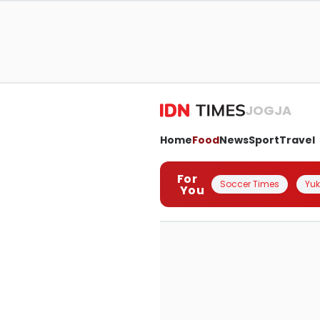
JOGJA
Home
Food
News
Sport
Travel
For
Soccer Times
Yuk 
You