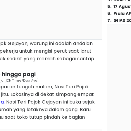
5
.
17 Agus
6
.
Piala A
7
.
GIIAS 2
ojok Gejayan, warung ini adalah andalan
pekerja untuk mengisi perut saat larut
ak sedikit yang memilih sebagai santap
o hingga pagi
ogja (IDN Times/Dyar Ayu)
aparan tengah malam, Nasi Teri Pojok
 jitu. Lokasinya di dekat simpang empat
ta
. Nasi Teri Pojok Gejayan ini buka sejak
 rumah yang letaknya dalam gang. Baru
tau saat toko tutup pindah ke bagian