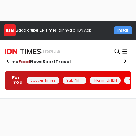
Baca artikel
IDN Times
lainnya di IDN App
Install
JOGJA
Home
Food
News
Sport
Travel
For
Soccer Times
Yuk Pilih !
Iklanin di IDN
INSI
You