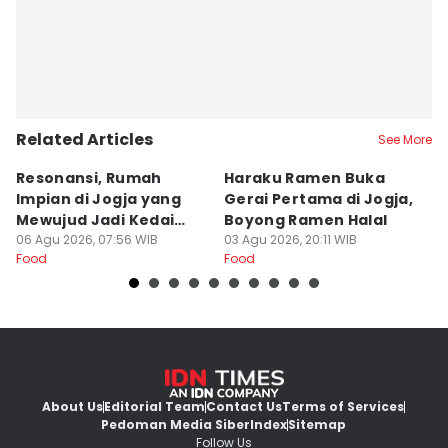
Related Articles
See More
Resonansi, Rumah
Haraku Ramen Buka
6
Impian di Jogja yang
Gerai Pertama di Jogja,
A
Mewujud Jadi Kedai
Boyong Ramen Halal
B
Ramen dan Burger
06 Agu 2026, 07:56 WIB
03 Agu 2026, 20:11 WIB
31
Food
Food
Fo
About Us
Editorial Team
Contact Us
Terms of Services
Pedoman Media Siber
Index
Sitemap
Follow Us