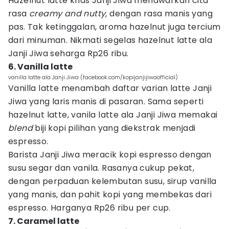
Hazelnut latte khas Janji Jiwa menawarkan cita
rasa
creamy and nutty,
dengan rasa manis yang
pas. Tak ketinggalan, aroma hazelnut juga tercium
dari minuman. Nikmati segelas hazelnut latte ala
Janji Jiwa seharga Rp26 ribu.
6. Vanilla latte
vanilla latte ala Janji Jiwa (facebook.com/kopijanjijiwaofficial)
Vanilla latte menambah daftar varian latte Janji
Jiwa yang laris manis di pasaran. Sama seperti
hazelnut latte, vanila latte ala Janji Jiwa memakai
blend
biji kopi pilihan yang diekstrak menjadi
espresso.
Barista Janji Jiwa meracik kopi espresso dengan
susu segar dan vanila. Rasanya cukup pekat,
dengan perpaduan kelembutan susu, sirup vanilla
yang manis, dan pahit kopi yang membekas dari
espresso. Harganya Rp26 ribu per cup.
7. Caramel latte