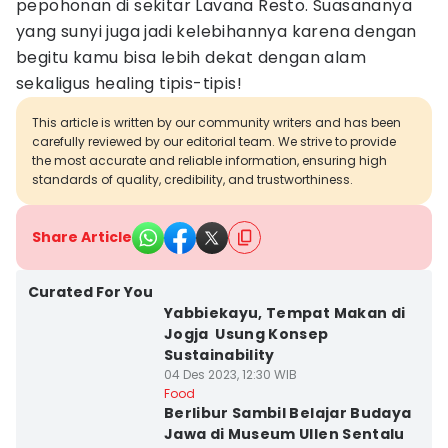
pepohonan di sekitar Lavana Resto. Suasananya
yang sunyi juga jadi kelebihannya karena dengan
begitu kamu bisa lebih dekat dengan alam
sekaligus healing tipis-tipis!
This article is written by our community writers and has been
carefully reviewed by our editorial team. We strive to provide
the most accurate and reliable information, ensuring high
standards of quality, credibility, and trustworthiness.
Share Article
Curated For You
Yabbiekayu, Tempat Makan di
Jogja Usung Konsep
Sustainability
04 Des 2023, 12:30 WIB
Food
Berlibur Sambil Belajar Budaya
Jawa di Museum Ullen Sentalu