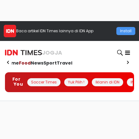
Baca artikel
IDN Times
lainnya di IDN App
Install
JOGJA
Home
Food
News
Sport
Travel
For
Soccer Times
Yuk Pilih !
Iklanin di IDN
INSI
You