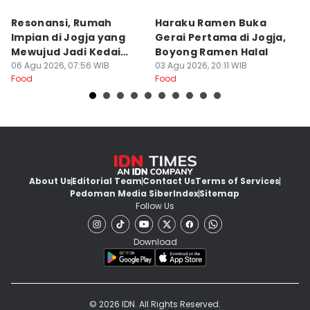
Resonansi, Rumah
Haraku Ramen Buka
6
Impian di Jogja yang
Gerai Pertama di Jogja,
A
Mewujud Jadi Kedai
Boyong Ramen Halal
B
Ramen dan Burger
06 Agu 2026, 07:56 WIB
03 Agu 2026, 20:11 WIB
31
Food
Food
Fo
About Us
Editorial Team
Contact Us
Terms of Services
Pedoman Media Siber
Index
Sitemap
Follow Us
Download
© 2026 IDN. All Rights Reserved.