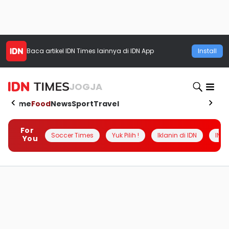
Baca artikel
IDN Times
lainnya di IDN App
Install
JOGJA
Home
Food
News
Sport
Travel
For
Soccer Times
Yuk Pilih !
Iklanin di IDN
INSI
You