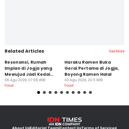
Editor
Paulus Risang
Related Articles
See More
Resonansi, Rumah
Haraku Ramen Buka
6
Impian di Jogja yang
Gerai Pertama di Jogja,
A
Mewujud Jadi Kedai
Boyong Ramen Halal
B
Ramen dan Burger
06 Agu 2026, 07:56 WIB
03 Agu 2026, 20:11 WIB
31
Food
Food
Fo
About Us
Editorial Team
Contact Us
Terms of Services