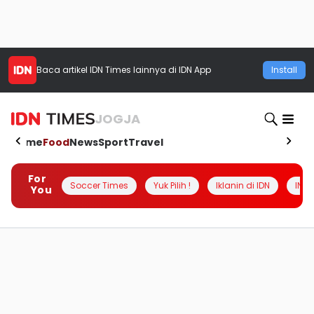
Baca artikel
IDN Times
lainnya di IDN App
Install
JOGJA
Home
Food
News
Sport
Travel
For
Soccer Times
Yuk Pilih !
Iklanin di IDN
INSI
You