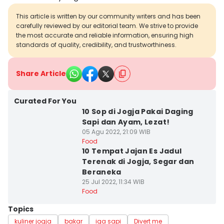
This article is written by our community writers and has been
carefully reviewed by our editorial team. We strive to provide
the most accurate and reliable information, ensuring high
standards of quality, credibility, and trustworthiness.
Share Article
Curated For You
10 Sop di Jogja Pakai Daging
Sapi dan Ayam, Lezat!
05 Agu 2022, 21:09 WIB
Food
10 Tempat Jajan Es Jadul
Terenak di Jogja, Segar dan
Beraneka
25 Jul 2022, 11:34 WIB
Food
Topics
kuliner jogja
bakar
iga sapi
Divert me