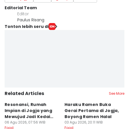
Editorial Team
Editor
Paulus Risang
Tonton lebih seru di
Related Articles
See More
Resonansi, Rumah
Haraku Ramen Buka
6
Impian di Jogja yang
Gerai Pertama di Jogja,
A
Mewujud Jadi Kedai
Boyong Ramen Halal
B
Ramen dan Burger
06 Agu 2026, 07:56 WIB
03 Agu 2026, 20:11 WIB
31
Food
Food
Fo