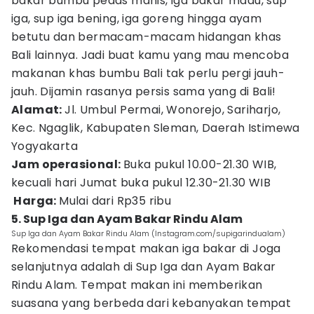
bakar bumbu pedas manis, iga bakar madu, sup
iga, sup iga bening, iga goreng hingga ayam
betutu dan bermacam-macam hidangan khas
Bali lainnya. Jadi buat kamu yang mau mencoba
makanan khas bumbu Bali tak perlu pergi jauh-
jauh. Dijamin rasanya persis sama yang di Bali!
Alamat:
Jl. Umbul Permai, Wonorejo, Sariharjo,
Kec. Ngaglik, Kabupaten Sleman, Daerah Istimewa
Yogyakarta
Jam operasional:
Buka pukul 10.00-21.30 WIB,
kecuali hari Jumat buka pukul 12.30-21.30 WIB
Harga:
Mulai dari Rp35 ribu
5. Sup Iga dan Ayam Bakar Rindu Alam
Sup Iga dan Ayam Bakar Rindu Alam (Instagram.com/supigarindualam)
Rekomendasi tempat makan iga bakar di Joga
selanjutnya adalah di Sup Iga dan Ayam Bakar
Rindu Alam. Tempat makan ini memberikan
suasana yang berbeda dari kebanyakan tempat