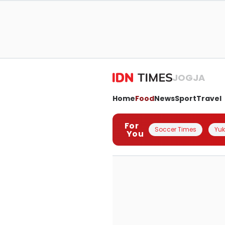
JOGJA
Home
Food
News
Sport
Travel
For
Soccer Times
Yuk 
You