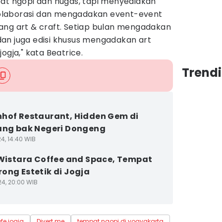
pat ngopi dan nugas, tapi menyediakan
olaborasi dan mengadakan event-event
ang art & craft. Setiap bulan mengadakan
an juga edisi khusus mengadakan art
ogja," kata Beatrice.
Trend
hof Restaurant, Hidden Gem di
ang bak Negeri Dongeng
4, 14:40 WIB
 Wistara Coffee and Space, Tempat
ong Estetik di Jogja
24, 20:00 WIB
fe jogja
Divert me
tempat ngopi di yogyakarta