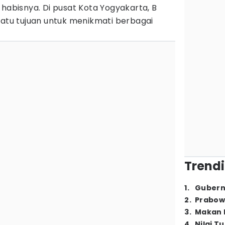
 habisnya. Di pusat Kota Yogyakarta, B
satu tujuan untuk menikmati berbagai
Trendi
1
.
Gubern
2
.
Prabow
3
.
Makan B
4
.
Nilai T