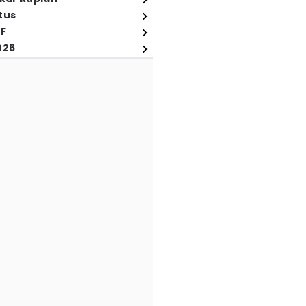
tus
FF
026