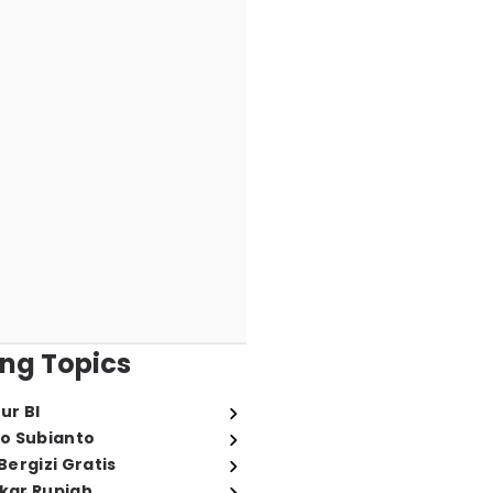
ng Topics
ur BI
o Subianto
ergizi Gratis
ukar Rupiah