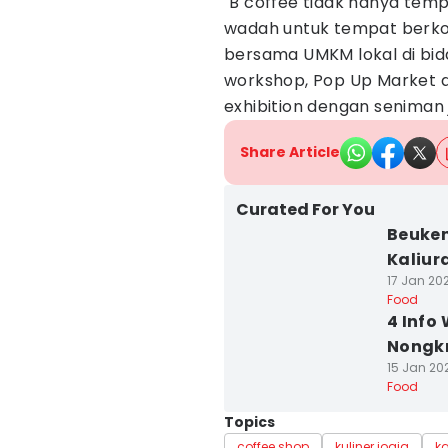
"B coffee tidak hanya tem
wadah untuk tempat berk
bersama UMKM lokal di bid
workshop, Pop Up Market d
exhibition dengan seniman j
Share Article
Curated For You
Beuken
Kaliur
17 Jan 202
Food
4 Info
Nongkr
15 Jan 20
Food
Topics
coffee shop
kuliner jogja
ka