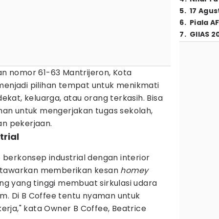
5
.
17 Agus
6
.
Piala A
7
.
GIIAS 2
yan nomor 61-63 Mantrijeron, Kota
menjadi pilihan tempat untuk menikmati
at, keluarga, atau orang terkasih. Bisa
lihan untuk mengerjakan tugas sekolah,
an pekerjaan.
trial
berkonsep industrial dengan interior
ditawarkan memberikan kesan
homey
ing yang tinggi membuat sirkulasi udara
em. Di B Coffee tentu nyaman untuk
rja," kata Owner B Coffee, Beatrice