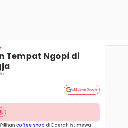
e
an Tempat Ngopi di
gja
rta
Add Us on Google
Pilihan
coffee shop
di Daerah Istimewa