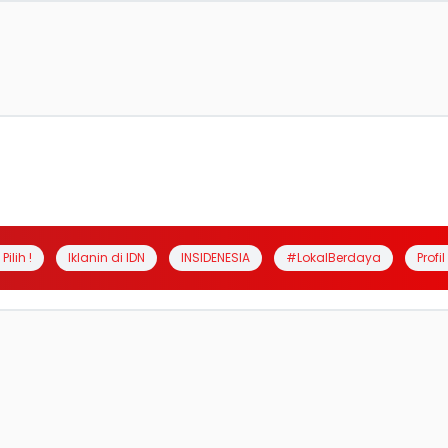
Pilih !
Iklanin di IDN
INSIDENESIA
#LokalBerdaya
Profi