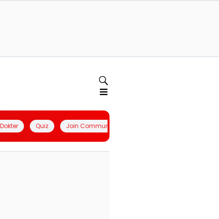
l Dokter
Quiz
Join Community