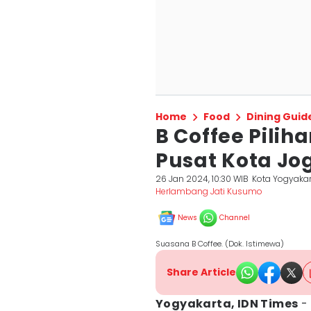
Home
Food
Dining Guid
B Coffee Pilih
Pusat Kota Jo
26 Jan 2024, 10:30 WIB
Kota Yogyaka
Herlambang Jati Kusumo
News
Channel
Suasana B Coffee. (Dok. Istimewa)
Share Article
Yogyakarta, IDN Times
- 