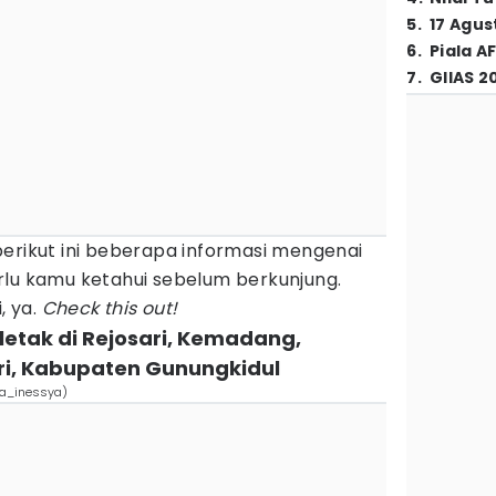
5
.
17 Agus
6
.
Piala A
7
.
GIIAS 2
berikut ini beberapa informasi mengenai
rlu kamu ketahui sebelum berkunjung.
, ya.
Check this out!
rletak di Rejosari, Kemadang,
i, Kabupaten Gunungkidul
ra_inessya)