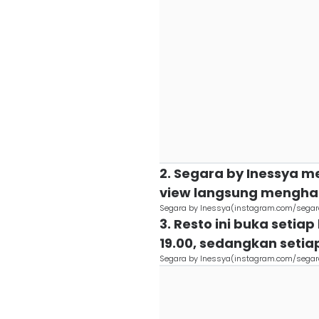
2. Segara by Inessya m
view langsung mengha
Segara by Inessya(instagram.com/sega
3. Resto ini buka setia
19.00, sedangkan setia
Segara by Inessya(instagram.com/sega