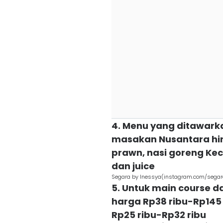
4. Menu yang ditawark
masakan Nusantara hing
prawn, nasi goreng Ke
dan juice
Segara by Inessya(instagram.com/sega
5. Untuk main course d
harga Rp38 ribu-Rp145
Rp25 ribu-Rp32 ribu