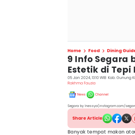
Home
Food
Dining Guid
9 Info Segara 
Estetik di Tep
05 Jan 2024, 13:10 WIB
Kab. Gunung K
Rakhma Fauzia
News
Channel
Segara by Inessya(instagram.com/sega
Share Article
Banyak tempat makan ata