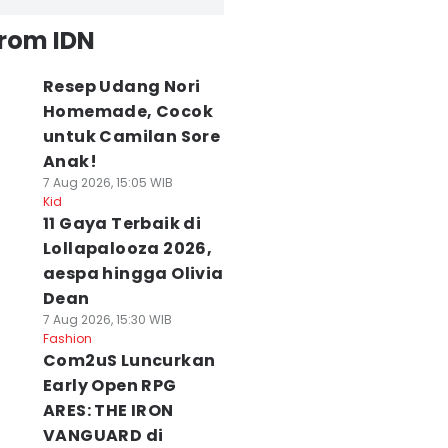
from IDN
Resep Udang Nori
Homemade, Cocok
untuk Camilan Sore
Anak!
7 Aug 2026, 15:05 WIB
Kid
11 Gaya Terbaik di
Lollapalooza 2026,
aespa hingga Olivia
Dean
7 Aug 2026, 15:30 WIB
Fashion
Com2uS Luncurkan
Early Open RPG
ARES: THE IRON
VANGUARD di