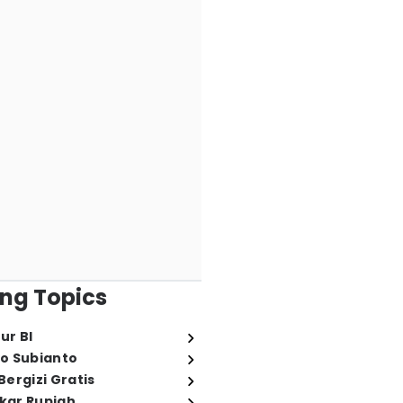
ng Topics
ur BI
o Subianto
ergizi Gratis
ukar Rupiah