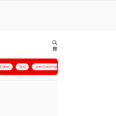
l Dokter
Quiz
Join Community