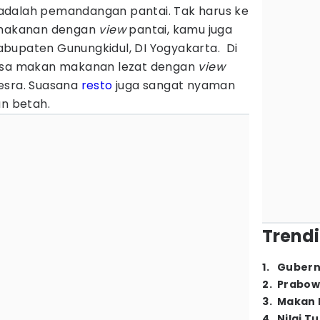
adalah pemandangan pantai. Tak harus ke
i makanan dengan
view
pantai, kamu juga
bupaten Gunungkidul, DI Yogyakarta. Di
bisa makan makanan lezat dengan
view
esra. Suasana
resto
juga sangat nyaman
an betah.
Trendi
1
.
Gubern
2
.
Prabow
3
.
Makan B
4
.
Nilai T