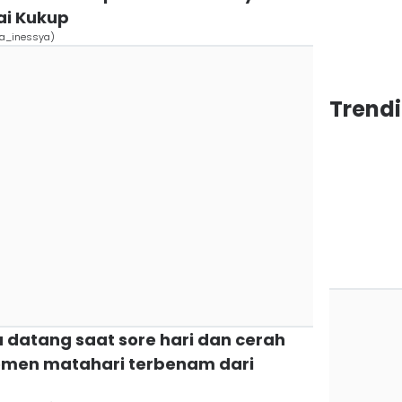
ai Kukup
ra_inessya)
Trend
a datang saat sore hari dan cerah
men matahari terbenam dari