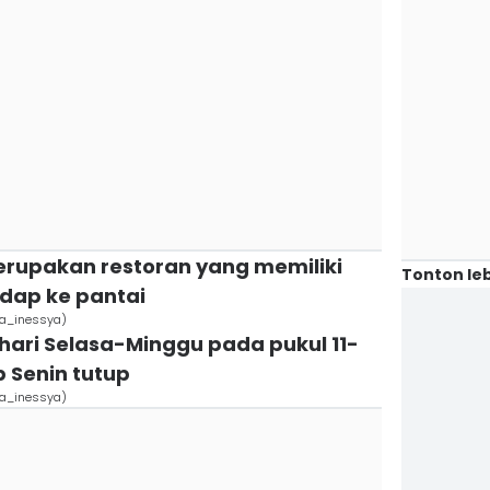
erupakan restoran yang memiliki
Tonton leb
dap ke pantai
ra_inessya)
p hari Selasa-Minggu pada pukul 11-
p Senin tutup
ra_inessya)