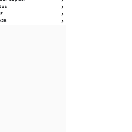
tus
FF
026