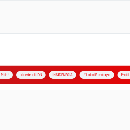
Pilih !
Iklanin di IDN
INSIDENESIA
#LokalBerdaya
Profi