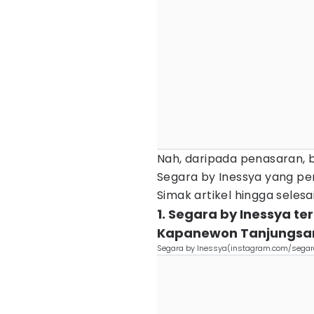
Nah, daripada penasaran, 
Segara by Inessya yang pe
Simak artikel hingga selesai
1. Segara by Inessya te
Kapanewon Tanjungsar
Segara by Inessya(instagram.com/sega