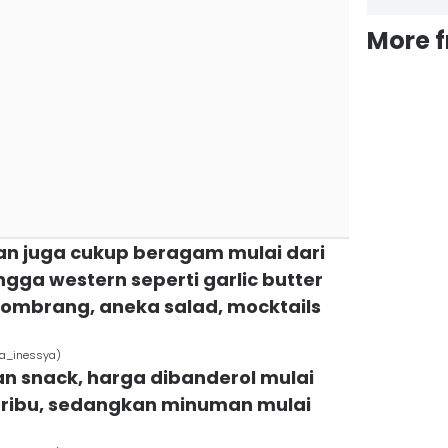
More 
an juga cukup beragam mulai dari
ga western seperti garlic butter
combrang, aneka salad, mocktails
ra_inessya)
an snack, harga dibanderol mulai
 ribu, sedangkan minuman mulai