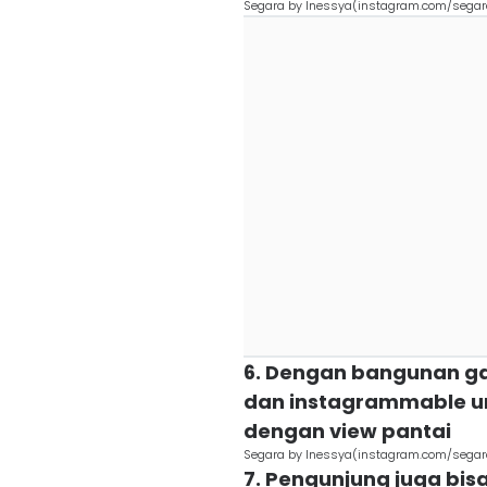
Segara by Inessya(instagram.com/sega
6. Dengan bangunan ga
dan instagrammable un
dengan view pantai
Segara by Inessya(instagram.com/sega
7. Pengunjung juga bisa