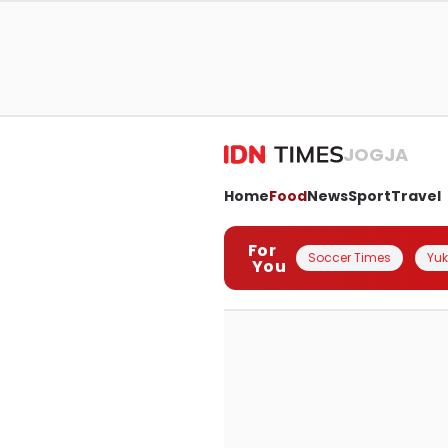
JOGJA
Home
Food
News
Sport
Travel
For
Soccer Times
Yuk 
You