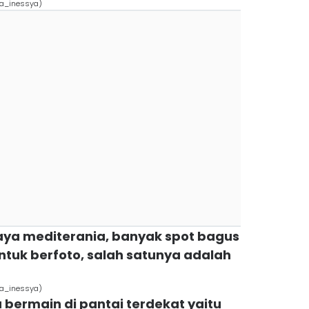
ra_inessya)
ya mediterania, banyak spot bagus
tuk berfoto, salah satunya adalah
ra_inessya)
 bermain di pantai terdekat yaitu