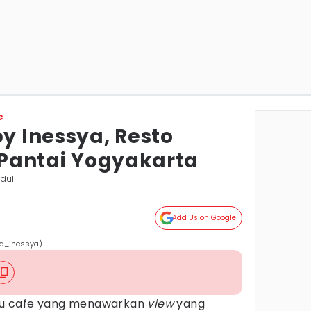
e
by Inessya, Resto
i Pantai Yogyakarta
idul
Add Us on Google
ra_inessya)
u cafe yang menawarkan
view
yang