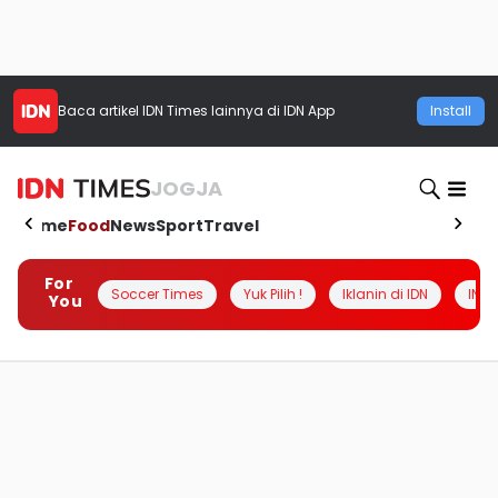
Baca artikel
IDN Times
lainnya di IDN App
Install
JOGJA
Home
Food
News
Sport
Travel
For
Soccer Times
Yuk Pilih !
Iklanin di IDN
INSI
You