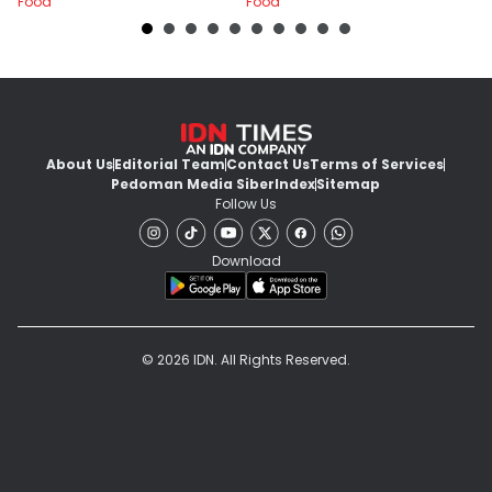
Food
Food
Fo
About Us
Editorial Team
Contact Us
Terms of Services
Pedoman Media Siber
Index
Sitemap
Follow Us
Download
© 2026 IDN. All Rights Reserved.