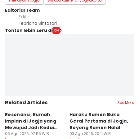
mie ayam jogja
wisata kuliner di yogyakarta
Editorial Team
Editor
Febriana Sintasari
Tonton lebih seru di
Related Articles
See More
Resonansi, Rumah
Haraku Ramen Buka
6
Impian di Jogja yang
Gerai Pertama di Jogja,
A
Mewujud Jadi Kedai
Boyong Ramen Halal
B
Ramen dan Burger
06 Agu 2026, 07:56 WIB
03 Agu 2026, 20:11 WIB
31