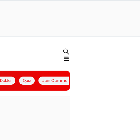
l Dokter
Quiz
Join Community