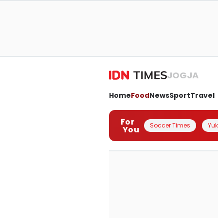
JOGJA
Home
Food
News
Sport
Travel
For
Soccer Times
Yuk 
You