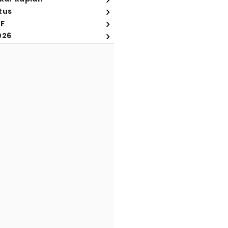
tus
FF
026