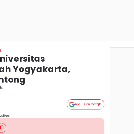
e
niversitas
h Yogyakarta,
ntong
ta
Add Us on Google
offee)