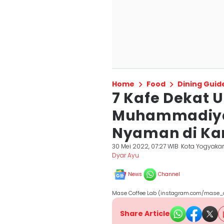
Home
Food
Dining Guid
7 Kafe Dekat U
Muhammadiya
Nyaman di Ka
30 Mei 2022, 07:27 WIB
Kota Yogyakar
Dyar Ayu
News
Channel
Mase Coffee Lab (instagram.com/mase_c
Share Article