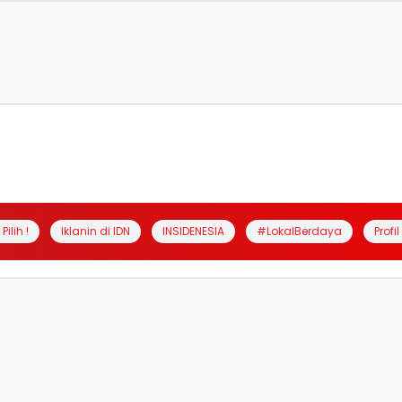
Pilih !
Iklanin di IDN
INSIDENESIA
#LokalBerdaya
Profi