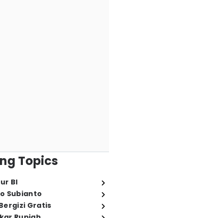
ng Topics
ur BI
o Subianto
ergizi Gratis
ukar Rupiah