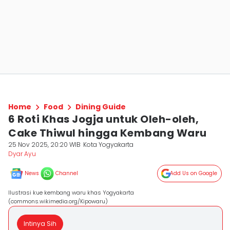
Home
Food
Dining Guide
6 Roti Khas Jogja untuk Oleh-oleh,
Cake Thiwul hingga Kembang Waru
25 Nov 2025, 20:20 WIB
Kota Yogyakarta
Dyar Ayu
News
Channel
Add Us on Google
Ilustrasi kue kembang waru khas Yogyakarta
(commons.wikimedia.org/Kipowaru)
Intinya Sih