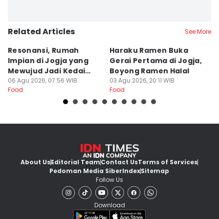
Related Articles
See More
Resonansi, Rumah
Haraku Ramen Buka
6
Impian di Jogja yang
Gerai Pertama di Jogja,
A
Mewujud Jadi Kedai
Boyong Ramen Halal
B
Ramen dan Burger
06 Agu 2026, 07:56 WIB
03 Agu 2026, 20:11 WIB
31
Food
Food
Fo
About Us
Editorial Team
Contact Us
Terms of Services
Pedoman Media Siber
Index
Sitemap
Follow Us
Download