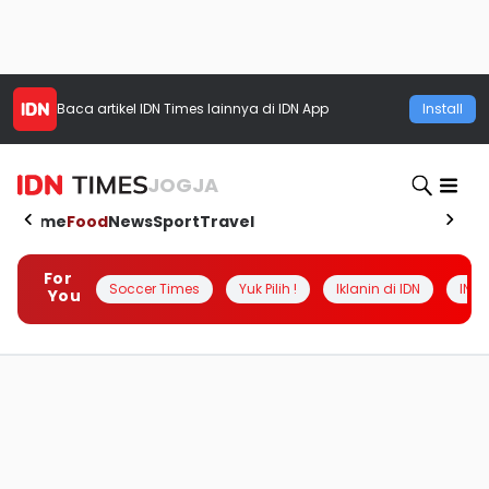
Baca artikel
IDN Times
lainnya di IDN App
Install
JOGJA
Home
Food
News
Sport
Travel
For
Soccer Times
Yuk Pilih !
Iklanin di IDN
INSI
You