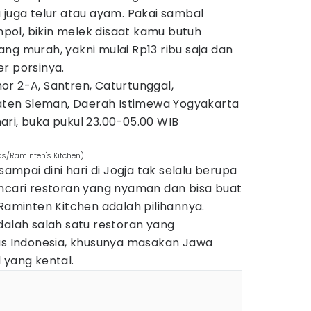
 juga telur atau ayam. Pakai sambal
ol, bikin melek disaat kamu butuh
ng murah, yakni mulai Rp13 ribu saja dan
er porsinya.
mor 2-A, Santren, Caturtunggal,
en Sleman, Daerah Istimewa Yogyakarta
 hari, buka pukul 23.00-05.00 WIB
ps/Raminten's Kitchen)
pai dini hari di Jogja tak selalu berupa
encari restoran yang nyaman dan bisa buat
 Raminten Kitchen adalah pilihannya.
dalah salah satu restoran yang
 Indonesia, khusunya masakan Jawa
 yang kental.