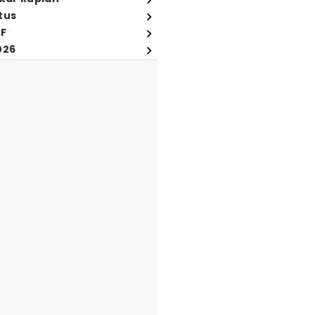
tus
FF
026