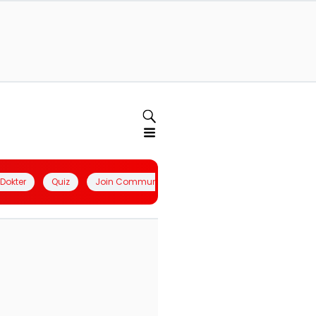
l Dokter
Quiz
Join Community