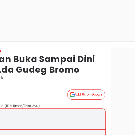
e
an Buka Sampai Dini
, Ada Gudeg Bromo
rta
Add Us on Google
ogja (IDN Times/Dyar Ayu)