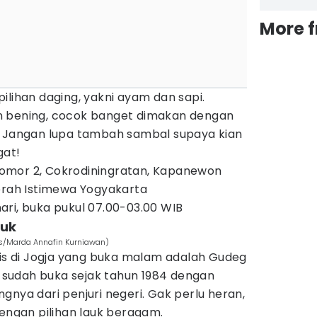
More 
ilihan daging, yakni ayam dan sapi.
n bening, cocok banget dimakan dengan
. Jangan lupa tambah sambal supaya kian
gat!
Nomor 2, Cokrodiningratan, Kapanewon
aerah Istimewa Yogyakarta
 hari, buka pukul 07.00-03.00 WIB
luk
s/Marda Annafin Kurniawan)
ris di Jogja yang buka malam adalah Gudeg
ni sudah buka sejak tahun 1984 dengan
gnya dari penjuri negeri. Gak perlu heran,
ngan pilihan lauk beragam.