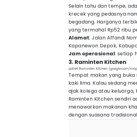
Selain tahu dan tempe, ada
krecek yang pedasnya namp
begadang. Harganya terbila
yang termahal Rp52 ribu p
Alamat
: Jalan Affandi No
Kapanewon Depok, Kabupat
Jam operasional
: setiap
3. Raminten Kitchen
potret Raminten Kitchen (google.com/ma
Tempat makan yang buka sam
kaki lima. Kalau sedang m
ajak kolega atau keluarga,
Raminten Kitchen sendiri a
menawarkan makanan khas
dengan suasana tradisional