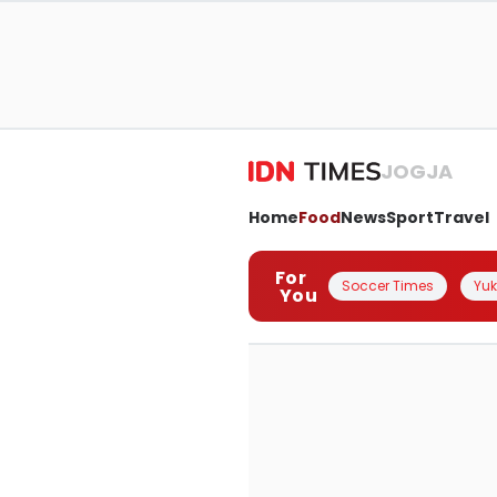
JOGJA
Home
Food
News
Sport
Travel
For
Soccer Times
Yuk 
You