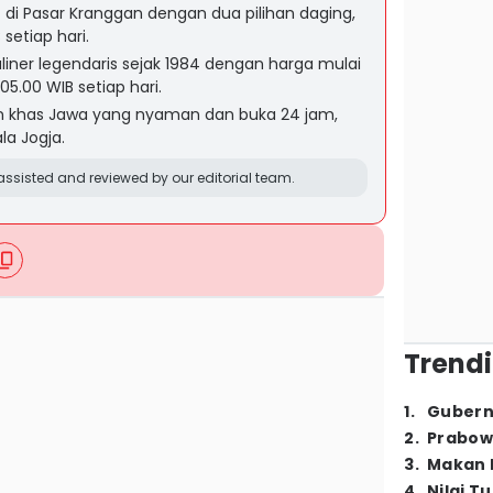
di Pasar Kranggan dengan dua pilihan daging,
setiap hari.
liner legendaris sejak 1984 dengan harga mulai
05.00 WIB setiap hari.
an khas Jawa yang nyaman dan buka 24 jam,
a Jogja.
ssisted and reviewed by our editorial team.
Trendi
1
.
Gubern
2
.
Prabow
3
.
Makan B
4
.
Nilai T