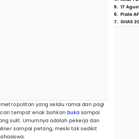
5
.
17 Agus
6
.
Piala A
7
.
GIIAS 2
etropolitan yang selalu ramai dari pagi
ar cari tempat enak bahkan
buka
sampai
ng sulit. Umumnya adalah pekerja dan
iner sampai petang, meski tak sedikit
mahasiswa.