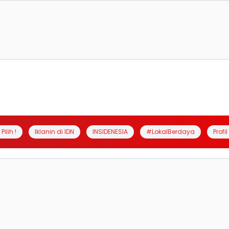
Pilih !
Iklanin di IDN
INSIDENESIA
#LokalBerdaya
Profi