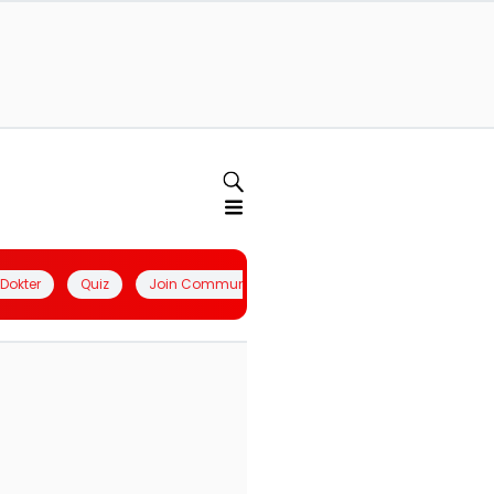
l Dokter
Quiz
Join Community