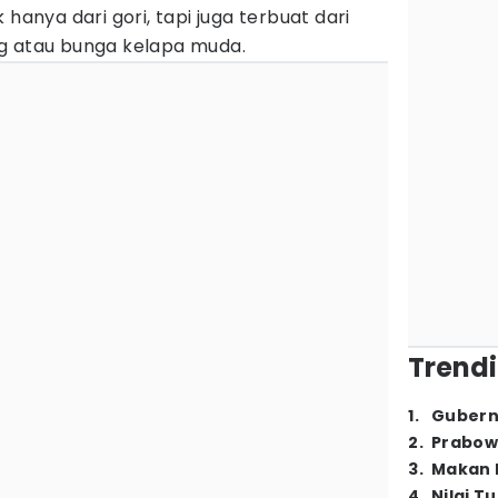
 hanya dari gori, tapi juga terbuat dari
g atau bunga kelapa muda.
Trendi
1
.
Gubern
2
.
Prabow
3
.
Makan B
4
.
Nilai T