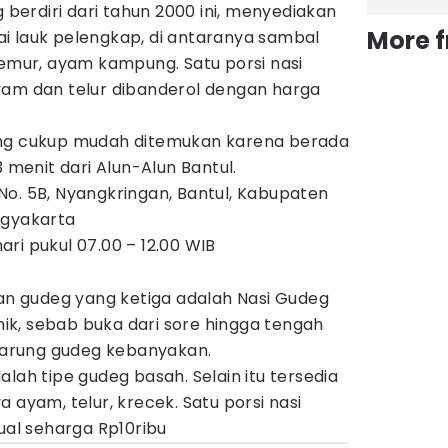
erdiri dari tahun 2000 ini, menyediakan
More 
i lauk pelengkap, di antaranya sambal
semur, ayam kampung. Satu porsi nasi
yam dan telur dibanderol dengan harga
ing cukup mudah ditemukan karena berada
3 menit dari Alun-Alun Bantul.
 No. 5B, Nyangkringan, Bantul, Kabupaten
ogyakarta
ari pukul 07.00 – 12.00 WIB
 gudeg yang ketiga adalah Nasi Gudeg
unik, sebab buka dari sore hingga tengah
arung gudeg kebanyakan.
lah tipe gudeg basah. Selain itu tersedia
 ayam, telur, krecek. Satu porsi nasi
jual seharga Rp10ribu