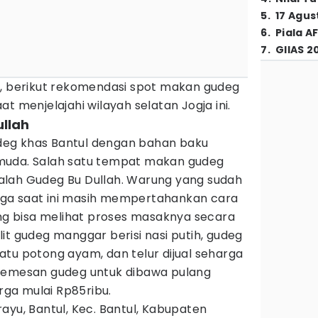
5
.
17 Agus
6
.
Piala A
7
.
GIIAS 2
h, berikut rekomendasi spot makan gudeg
t menjelajahi wilayah selatan Jogja ini.
ullah
eg khas Bantul dengan bahan baku
muda. Salah satu tempat makan gudeg
alah Gudeg Bu Dullah. Warung yang sudah
ingga saat ini masih mempertahankan cara
ang bisa melihat proses masaknya secara
it gudeg manggar berisi nasi putih, gudeg
tu potong ayam, dan telur dijual seharga
 memesan gudeg untuk dibawa pulang
ga mulai Rp85ribu.
ayu, Bantul, Kec. Bantul, Kabupaten