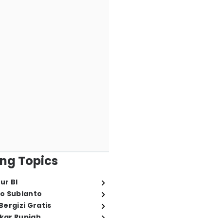
ng Topics
ur BI
o Subianto
ergizi Gratis
ukar Rupiah