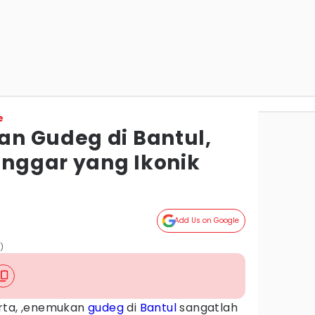
e
n Gudeg di Bantul,
nggar yang Ikonik
Add Us on Google
)
rta, ,enemukan
gudeg
di
Bantul
sangatlah