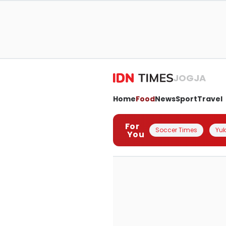
JOGJA
Home
Food
News
Sport
Travel
For
Soccer Times
Yuk 
You