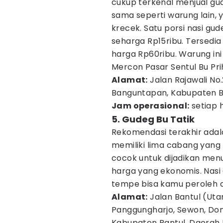
cukup terkenal menjual gu
sama seperti warung lain, 
krecek. Satu porsi nasi gu
seharga Rp15ribu. Tersedia
harga Rp60ribu. Warung in
Mercon Pasar Sentul Bu Pri
Alamat:
Jalan Rajawali No
Banguntapan, Kabupaten B
Jam operasional:
setiap h
5. Gudeg Bu Tatik
Rekomendasi terakhir adal
memiliki lima cabang yang 
cocok untuk dijadikan menu
harga yang ekonomis. Nasi
tempe bisa kamu peroleh d
Alamat:
Jalan Bantul (Ut
Panggungharjo, Sewon, Don
Kabupaten Bantul, Daerah