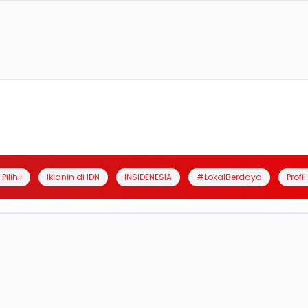
Pilih !
Iklanin di IDN
INSIDENESIA
#LokalBerdaya
Profi