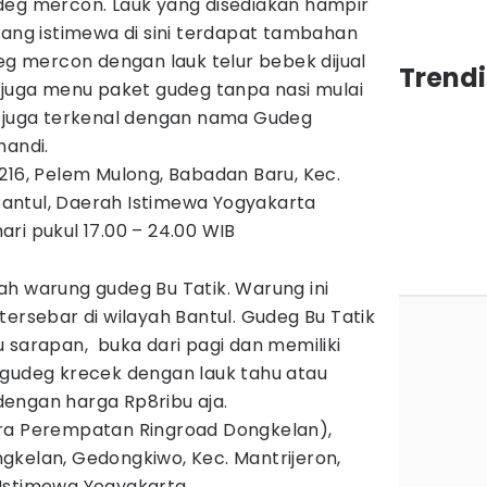
deg mercon. Lauk yang disediakan hampir
yang istimewa di sini terdapat tambahan
deg mercon dengan lauk telur bebek dijual
Trend
 juga menu paket gudeg tanpa nasi mulai
i juga terkenal dengan nama Gudeg
handi.
.216, Pelem Mulong, Babadan Baru, Kec.
antul, Daerah Istimewa Yogyakarta
ari pukul 17.00 – 24.00 WIB
ah warung gudeg Bu Tatik. Warung ini
tersebar di wilayah Bantul. Gudeg Bu Tatik
 sarapan, buka dari pagi dan memiliki
 gudeg krecek dengan lauk tahu atau
engan harga Rp8ribu aja.
ara Perempatan Ringroad Dongkelan),
gkelan, Gedongkiwo, Kec. Mantrijeron,
 Istimewa Yogyakarta