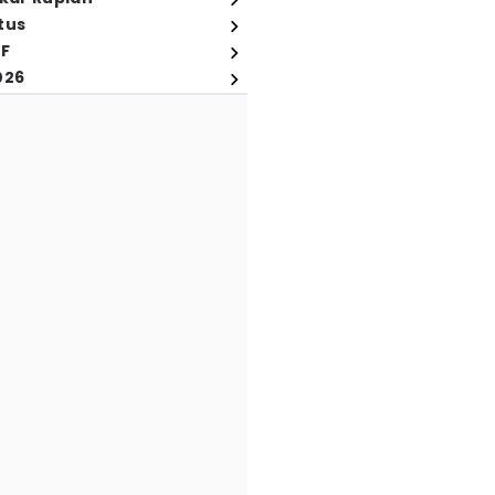
tus
FF
026