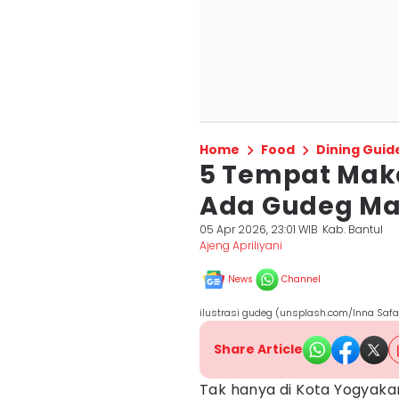
Home
Food
Dining Guid
5 Tempat Maka
Ada Gudeg Ma
05 Apr 2026, 23:01 WIB
Kab. Bantul
Ajeng Apriliyani
News
Channel
ilustrasi gudeg (unsplash.com/Inna Safa
Share Article
Tak hanya di Kota Yogyaka