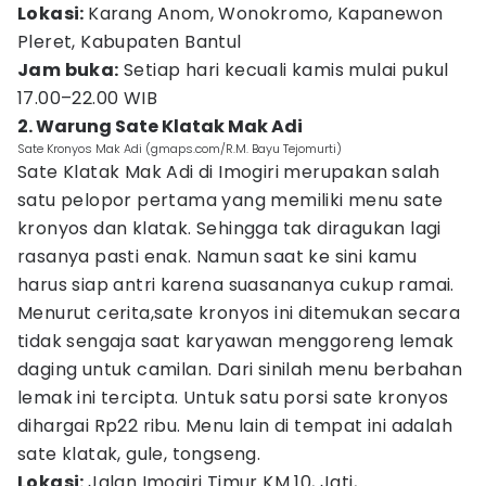
Lokasi:
Karang Anom, Wonokromo, Kapanewon
Pleret, Kabupaten Bantul
Jam buka:
Setiap hari kecuali kamis mulai pukul
17.00–22.00 WIB
2. Warung Sate Klatak Mak Adi
Sate Kronyos Mak Adi (gmaps.com/R.M. Bayu Tejomurti)
Sate Klatak Mak Adi di Imogiri merupakan salah
satu pelopor pertama yang memiliki menu sate
kronyos dan klatak. Sehingga tak diragukan lagi
rasanya pasti enak. Namun saat ke sini kamu
harus siap antri karena suasananya cukup ramai.
Menurut cerita,sate kronyos ini ditemukan secara
tidak sengaja saat karyawan menggoreng lemak
daging untuk camilan. Dari sinilah menu berbahan
lemak ini tercipta. Untuk satu porsi sate kronyos
dihargai Rp22 ribu. Menu lain di tempat ini adalah
sate klatak, gule, tongseng.
Lokasi:
Jalan Imogiri Timur KM 10, Jati,