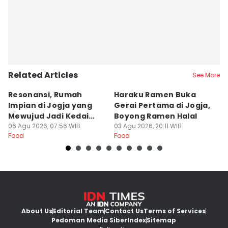
Related Articles
See More
Resonansi, Rumah
Haraku Ramen Buka
6
Impian di Jogja yang
Gerai Pertama di Jogja,
A
Mewujud Jadi Kedai
Boyong Ramen Halal
B
Ramen dan Burger
06 Agu 2026, 07:56 WIB
03 Agu 2026, 20:11 WIB
31
Food
Food
Fo
About Us
Editorial Team
Contact Us
Terms of Services
Pedoman Media Siber
Index
Sitemap