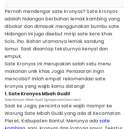
Pernah mendengar sate kronyos? Sate kronyos
adalah hidangan berbahan lemak kambing yang
dibakar dan dimasak menggunakan bumbu sate.
Hidangan ini juga disebut mirip sate kere khas
Solo, lho. Bahan utamanya lemak sandung
lamur. Saat disantap teksturnya kenyal dan
empuk.
Sate Kronyos ini merupakan salah satu menu
makanan unik khas Jogja. Penasaran ingin
mencoba? Inilah empat rekomendasi sate
kronyos yang wajib kamu datangi!
1. Sate Kronyos Mbah Gudil
Sate Kronyos Mbah Gudil (gmaps.com/Janu dwi)
Saat ke Jogja, pencinta sate wajib mampir ke
Warung Sate Mbah Gudil yang ada di Kecamatan
Pleret, Kabupaten Bantul. Menunya ada
sate
kambing
, sapi, kronyos dan lontong sayur. Tekstur