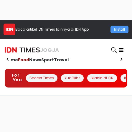
Baca artikel
IDN Times
lainnya di IDN App
Install
JOGJA
Home
Food
News
Sport
Travel
For
Soccer Times
Yuk Pilih !
Iklanin di IDN
INSI
You