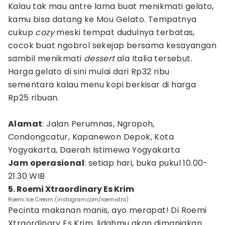
Kalau tak mau antre lama buat menikmati gelato,
kamu bisa datang ke Mou Gelato. Tempatnya
cukup
cozy
meski tempat dudulnya terbatas,
cocok buat ngobrol sekejap bersama kesayangan
sambil menikmati
dessert
ala Italia tersebut.
Harga gelato di sini mulai dari Rp32 ribu
sementara kalau menu kopi berkisar di harga
Rp25 ribuan.
Alamat
: Jalan Perumnas, Ngropoh,
Condongcatur, Kapanewon Depok, Kota
Yogyakarta, Daerah Istimewa Yogyakarta
Jam operasional
: setiap hari, buka pukul 10.00-
21.30 WIB
5. Roemi Xtraordinary Es Krim
Roemi Ice Cream (instagram.com/roemixtra)
Pecinta makanan manis, ayo merapat! Di Roemi
Xtraordinary Es Krim, lidahmu akan dimanjakan