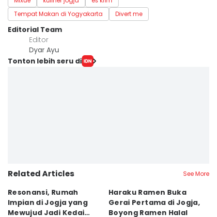
Mixue
kuliner jogja
es krim
Tempat Makan di Yogyakarta
Divert me
Editorial Team
Editor
Dyar Ayu
Tonton lebih seru di
Related Articles
See More
Resonansi, Rumah
Haraku Ramen Buka
6
Impian di Jogja yang
Gerai Pertama di Jogja,
A
Mewujud Jadi Kedai
Boyong Ramen Halal
B