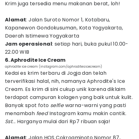
Krim juga tersedia menu makanan berat, loh!
Alamat
: Jalan Suroto Nomor 1, Kotabaru,
Kapanewon Gondokusuman, Kota Yogyakarta,
Daerah Istimewa Yogyakarta
Jam operasional
: setiap hari, buka pukul 10.00-
22.00 WIB
6. Aphrodite Ice Cream
aphrodite ice cream (instagram.com/aphroditesicecream)
Kedai es krim terbaru di Jogja dan telah
terverifikasi halal, nih, namanya Aphrodite's Ice
Cream. Es krim di sini cukup unik karena diklaim
terdapat campuran kolagen yang baik untuk kulit.
Banyak spot foto
selfie
warna-warni yang pasti
menambah
feed
Instagram kamu makin cantik.
Sst
... Harganya mulai dari Rp7 ribuan saja!
Alamat
: Jalan HOS Cokroaminoto Nomor 87,