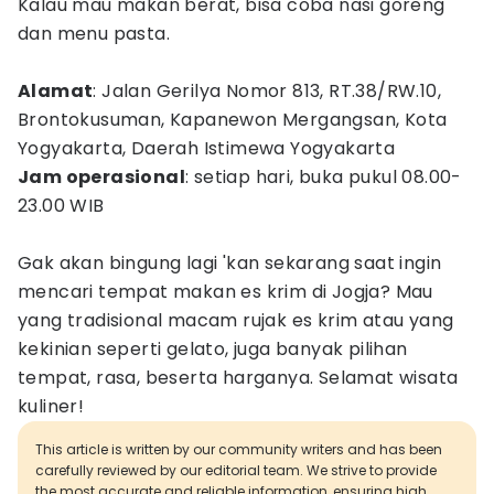
Kalau mau makan berat, bisa coba nasi goreng
dan menu pasta.
Alamat
: Jalan Gerilya Nomor 813, RT.38/RW.10,
Brontokusuman, Kapanewon Mergangsan, Kota
Yogyakarta, Daerah Istimewa Yogyakarta
Jam operasional
: setiap hari, buka pukul 08.00-
23.00 WIB
Gak akan bingung lagi 'kan sekarang saat ingin
mencari tempat makan es krim di Jogja? Mau
yang tradisional macam rujak es krim atau yang
kekinian seperti gelato, juga banyak pilihan
tempat, rasa, beserta harganya. Selamat wisata
kuliner!
This article is written by our community writers and has been
carefully reviewed by our editorial team. We strive to provide
the most accurate and reliable information, ensuring high