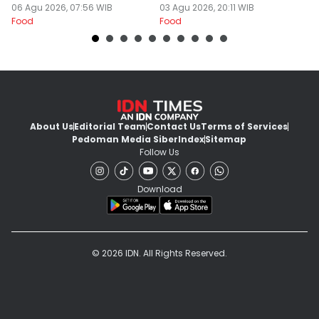
Ramen dan Burger
06 Agu 2026, 07:56 WIB
03 Agu 2026, 20:11 WIB
31
Food
Food
Fo
About Us
Editorial Team
Contact Us
Terms of Services
Pedoman Media Siber
Index
Sitemap
Follow Us
Download
© 2026 IDN. All Rights Reserved.