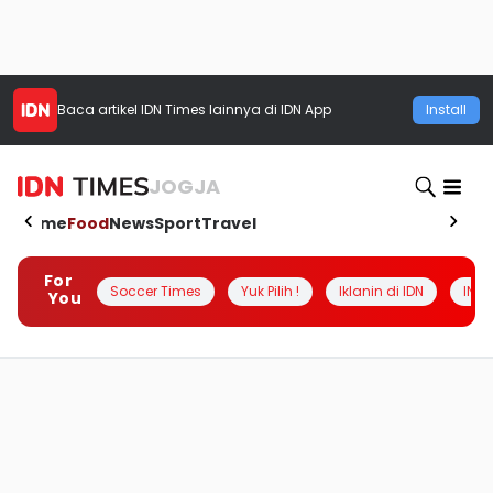
Baca artikel
IDN Times
lainnya di IDN App
Install
JOGJA
Home
Food
News
Sport
Travel
For
Soccer Times
Yuk Pilih !
Iklanin di IDN
INSI
You