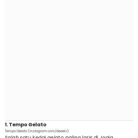
1. Tempo Gelato
Tempo Gelato (instagram.com/deaelv)
Salah satu kedai gelato paling laris di Jogja,