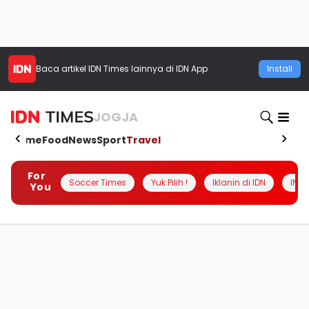
Baca artikel
IDN Times
lainnya di IDN App
Install
JOGJA
Home
Food
News
Sport
Travel
For
Soccer Times
Yuk Pilih !
Iklanin di IDN
INSI
You