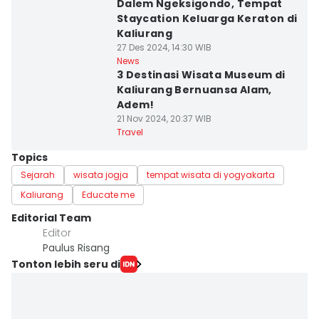
Dalem Ngeksigondo, Tempat
Staycation Keluarga Keraton di
Kaliurang
27 Des 2024, 14:30 WIB
News
3 Destinasi Wisata Museum di
Kaliurang Bernuansa Alam,
Adem!
21 Nov 2024, 20:37 WIB
Travel
Topics
Sejarah
wisata jogja
tempat wisata di yogyakarta
Kaliurang
Educate me
Editorial Team
Editor
Paulus Risang
Tonton lebih seru di