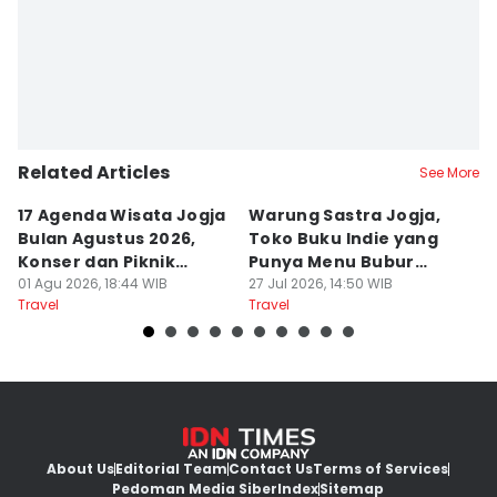
Related Articles
See More
17 Agenda Wisata Jogja
Warung Sastra Jogja,
13
Bulan Agustus 2026,
Toko Buku Indie yang
L
Konser dan Piknik
Punya Menu Bubur
Fa
Literasi
01 Agu 2026, 18:44 WIB
Manado
27 Jul 2026, 14:50 WIB
M
20
Travel
Travel
Tr
About Us
Editorial Team
Contact Us
Terms of Services
Pedoman Media Siber
Index
Sitemap