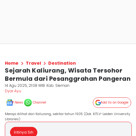
Home
Travel
Destination
Sejarah Kaliurang, Wisata Tersohor
Bermula dari Pesanggrahan Pangeran
14 Agu 2025, 21:08 WIB
Kab. Sleman
Dyar Ayu
News
Channel
Add Us on Google
Merapi dilihat dari Kaliurang, sekitar tahun 1935 (Dok. KITLV-Leiden University
Libraries)
Intinya Sih