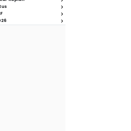
tus
FF
026