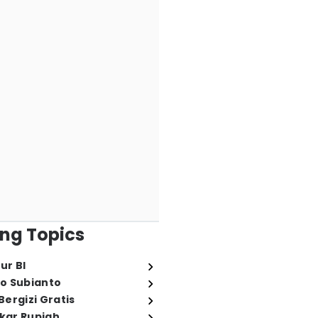
ng Topics
ur BI
o Subianto
ergizi Gratis
ukar Rupiah