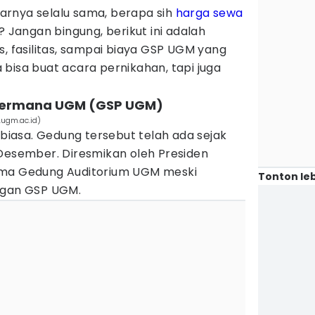
rnya selalu sama, berapa sih
harga sewa
angan bingung, berikut ini adalah
s, fasilitas, sampai biaya GSP UGM yang
bisa buat acara pernikahan, tapi juga
 Permana UGM (GSP UGM)
.ugm.ac.id)
asa. Gedung tersebut telah ada sejak
 Desember. Diresmikan oleh Presiden
ama Gedung Auditorium UGM meski
Tonton leb
ngan GSP UGM.