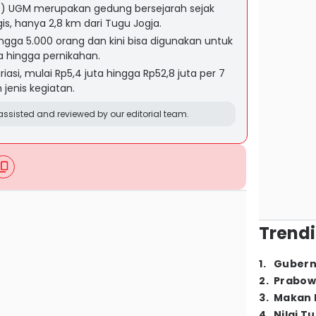
) UGM merupakan gedung bersejarah sejak
gis, hanya 2,8 km dari Tugu Jogja.
ngga 5.000 orang dan kini bisa digunakan untuk
a hingga pernikahan.
asi, mulai Rp5,4 juta hingga Rp52,8 juta per 7
jenis kegiatan.
ssisted and reviewed by our editorial team.
Trendi
1
.
Gubern
2
.
Prabow
3
.
Makan B
4
.
Nilai T