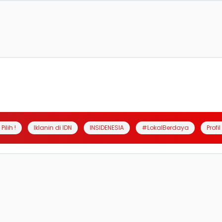
Pilih !
Iklanin di IDN
INSIDENESIA
#LokalBerdaya
Profi