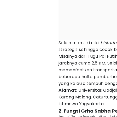
Selain memiliki nilai
historic
strategis sehingga cocok 
Misalnya dari Tugu Pal Put
jaraknya cuma 2,8 KM. Selain
memanfaatkan transporta
beberapa halte pemberhen
yang kalau ditempuh denga
Alamat
: Universitas Gadj
Karang Malang, Caturtungg
Istimewa Yogyakarta
2. Fungsi Grha Sabha
Ilustrasi Gedung Pernikahan di Kota Jo