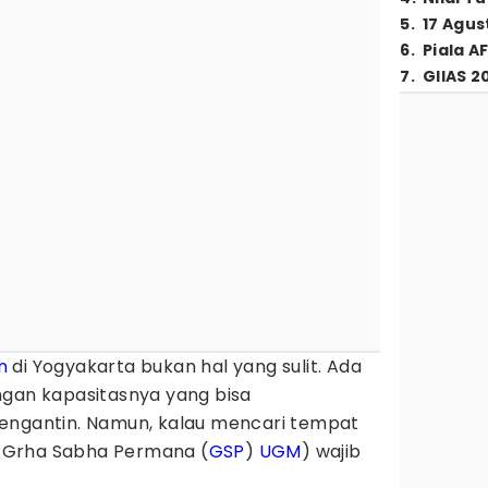
5
.
17 Agus
6
.
Piala A
7
.
GIIAS 2
n
di Yogyakarta bukan hal yang sulit. Ada
ngan kapasitasnya yang bisa
engantin. Namun, kalau mencari tempat
s, Grha Sabha Permana (
GSP
)
UGM
) wajib