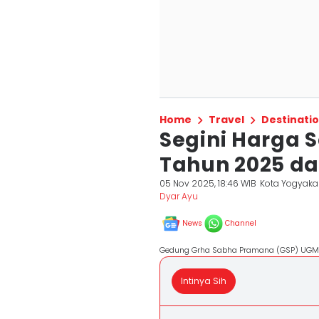
Home
Travel
Destinati
Segini Harga 
Tahun 2025 da
05 Nov 2025, 18:46 WIB
Kota Yogyaka
Dyar Ayu
News
Channel
Gedung Grha Sabha Pramana (GSP) UGM. 
Intinya Sih