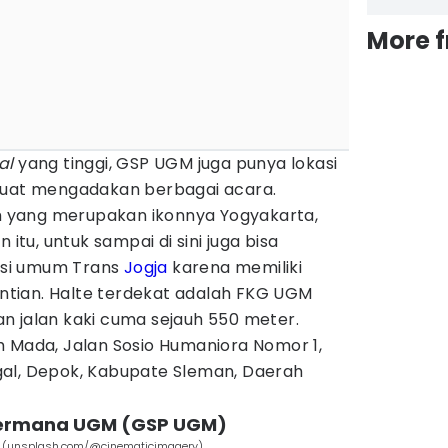
More 
al
yang tinggi, GSP UGM juga punya lokasi
buat mengadakan berbagai acara.
ih yang merupakan ikonnya Yogyakarta,
 itu, untuk sampai di sini juga bisa
si umum Trans
Jogja
karena memiliki
tian. Halte terdekat adalah FKG UGM
n jalan kaki cuma sejauh 550 meter.
ah Mada, Jalan Sosio Humaniora Nomor 1,
al, Depok, Kabupate Sleman, Daerah
 Permana UGM (GSP UGM)
gja (unsplash.com/@cinematicimagery)