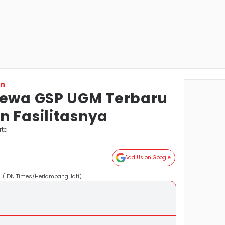
on
Sewa GSP UGM Terbaru
n Fasilitasnya
rta
Add Us on Google
(IDN Times/Herlambang Jati)