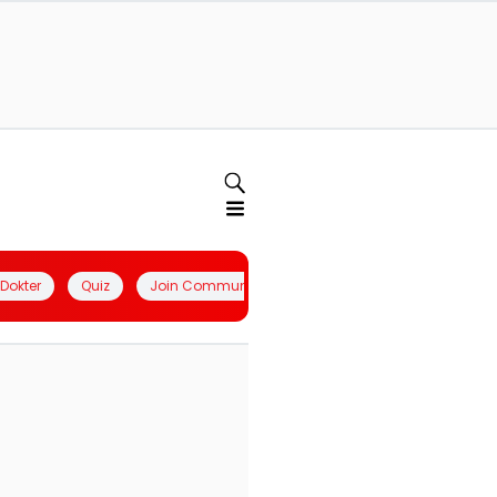
l Dokter
Quiz
Join Community