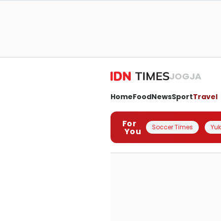
JOGJA
Home
Food
News
Sport
Travel
For
Soccer Times
Yuk 
You