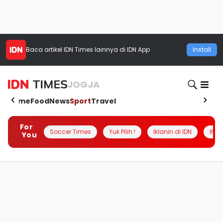
Baca artikel
IDN Times
lainnya di IDN App
Install
JOGJA
Home
Food
News
Sport
Travel
For
Soccer Times
Yuk Pilih !
Iklanin di IDN
INSI
You