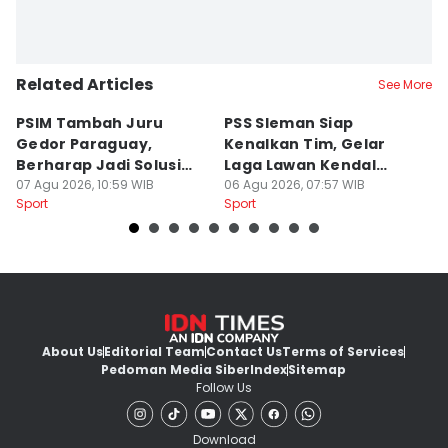
Related Articles
See More
PSIM Tambah Juru
PSS Sleman Siap
D
Gedor Paraguay,
Kenalkan Tim, Gelar
S
Berharap Jadi Solusi
Laga Lawan Kendal
D
Minimnya Pencetak Gol
07 Agu 2026, 10:59 WIB
Tornado FC
06 Agu 2026, 07:57 WIB
P
05
Sport
Sport
Sp
About Us
Editorial Team
Contact Us
Terms of Services
Pedoman Media Siber
Index
Sitemap
Follow Us
Download