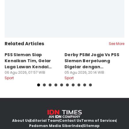
Related Articles
See More
PSS Sleman Siap
Derby PSIM Jogja Vs PSS
Tr
Kenalkan Tim, Gelar
Sleman Berpeluang
O
Laga Lawan Kendal
Digelar dengan
d
Tornado FC
06 Agu 2026, 07:57 WIB
Penonton
05 Agu 2026, 20:14 WIB
M
03
Sport
Sport
Sp
About Us
Editorial Team
Contact Us
Terms of Services
Pedoman Media Siber
Index
Sitemap