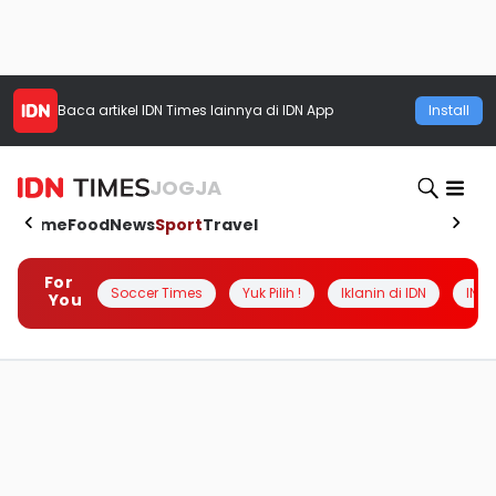
Baca artikel
IDN Times
lainnya di IDN App
Install
JOGJA
Home
Food
News
Sport
Travel
For
Soccer Times
Yuk Pilih !
Iklanin di IDN
INSI
You