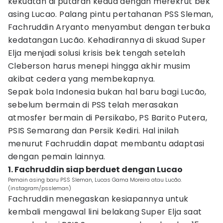
kekuatan di putaran kedua dengan merekrut bek
asing Lucao. Palang pintu pertahanan PSS Sleman,
Fachruddin Aryanto menyambut dengan terbuka
kedatangan Lucão. Kehadirannya di skuad Super
Elja menjadi solusi krisis bek tengah setelah
Cleberson harus menepi hingga akhir musim
akibat cedera yang membekapnya.
Sepak bola Indonesia bukan hal baru bagi Lucão,
sebelum bermain di PSS telah merasakan
atmosfer bermain di Persikabo, PS Barito Putera,
PSIS Semarang dan Persik Kediri. Hal inilah
menurut Fachruddin dapat membantu adaptasi
dengan pemain lainnya.
1. Fachruddin siap berduet dengan Lucao
Pemain asing baru PSS Sleman, Lucas Gama Moreira atau Lucão.
(instagram/pssleman)
Fachruddin menegaskan kesiapannya untuk
kembali mengawal lini belakang Super Elja saat