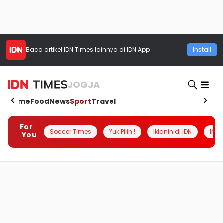
Baca artikel
IDN Times
lainnya di IDN App
Install
JOGJA
Home
Food
News
Sport
Travel
For
Soccer Times
Yuk Pilih !
Iklanin di IDN
INSI
You