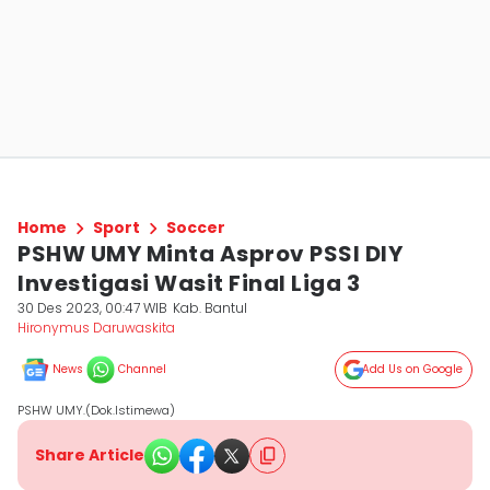
Home
Sport
Soccer
PSHW UMY Minta Asprov PSSI DIY
Investigasi Wasit Final Liga 3
30 Des 2023, 00:47 WIB
Kab. Bantul
Hironymus Daruwaskita
News
Channel
Add Us on Google
PSHW UMY.(Dok.Istimewa)
Share Article