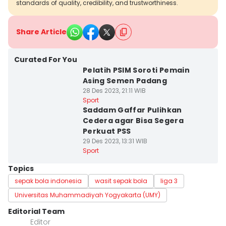
standards of quality, credibility, and trustworthiness.
Share Article
Curated For You
Pelatih PSIM Soroti Pemain
Asing Semen Padang
28 Des 2023, 21:11 WIB
Sport
Saddam Gaffar Pulihkan
Cedera agar Bisa Segera
Perkuat PSS
29 Des 2023, 13:31 WIB
Sport
Topics
sepak bola indonesia
wasit sepak bola
liga 3
Universitas Muhammadiyah Yogyakarta (UMY)
Editorial Team
Editor