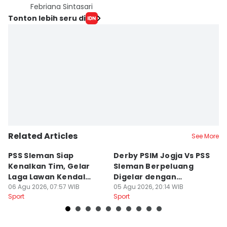
Febriana Sintasari
Tonton lebih seru di
Related Articles
See More
PSS Sleman Siap
Derby PSIM Jogja Vs PSS
Tr
Kenalkan Tim, Gelar
Sleman Berpeluang
O
Laga Lawan Kendal
Digelar dengan
d
Tornado FC
06 Agu 2026, 07:57 WIB
Penonton
05 Agu 2026, 20:14 WIB
M
03
Sport
Sport
Sp