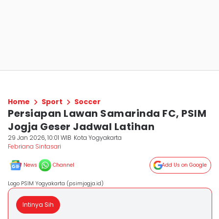
Home
Sport
Soccer
Persiapan Lawan Samarinda FC, PSIM
Jogja Geser Jadwal Latihan
29 Jan 2026, 10:01 WIB
Kota Yogyakarta
Febriana Sintasari
News
Channel
Add Us on Google
Logo PSIM Yogyakarta (psimjogja.id)
Intinya Sih