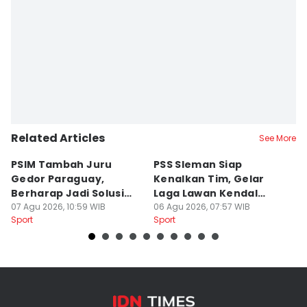
Related Articles
See More
PSIM Tambah Juru
PSS Sleman Siap
D
Gedor Paraguay,
Kenalkan Tim, Gelar
S
Berharap Jadi Solusi
Laga Lawan Kendal
D
Minimnya Pencetak Gol
07 Agu 2026, 10:59 WIB
Tornado FC
06 Agu 2026, 07:57 WIB
P
05
Sport
Sport
Sp