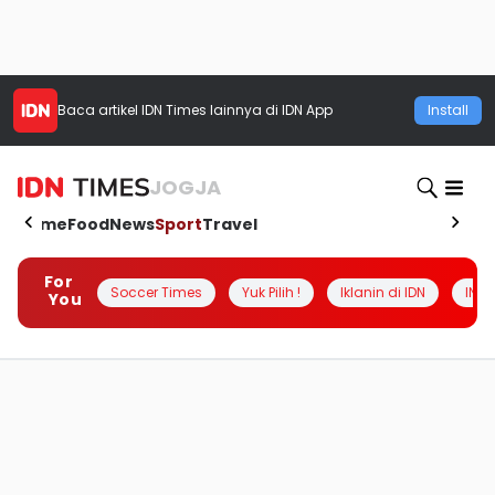
Baca artikel
IDN Times
lainnya di IDN App
Install
JOGJA
Home
Food
News
Sport
Travel
For
Soccer Times
Yuk Pilih !
Iklanin di IDN
INSI
You