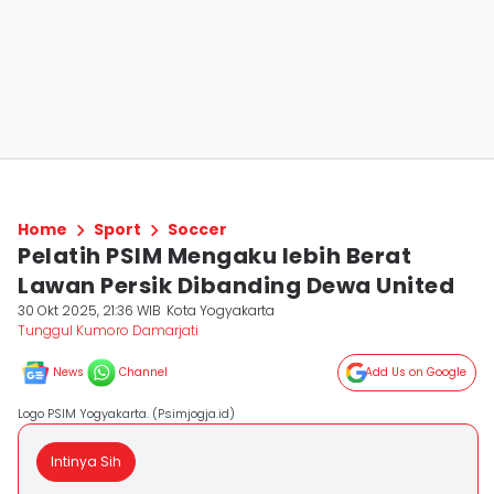
Home
Sport
Soccer
Pelatih PSIM Mengaku lebih Berat
Lawan Persik Dibanding Dewa United
30 Okt 2025, 21:36 WIB
Kota Yogyakarta
Tunggul Kumoro Damarjati
News
Channel
Add Us on Google
Logo PSIM Yogyakarta. (Psimjogja.id)
Intinya Sih