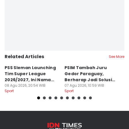
Related Articles
See More
PSS Sleman Launching
PSIM Tambah Juru
P
Tim Super League
Gedor Paraguay,
K
2026/2027, Ini Nama
Berharap Jadi Solusi
L
Para Pemain
08 Agu 2026, 20:54 WIB
Minimnya Pencetak Gol
07 Agu 2026, 10:59 WIB
T
06
Sport
Sport
Sp