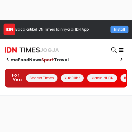
Baca artikel
IDN Times
lainnya di IDN App
Install
JOGJA
Home
Food
News
Sport
Travel
For
Soccer Times
Yuk Pilih !
Iklanin di IDN
INSI
You