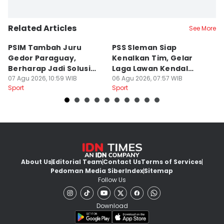
Related Articles
See More
PSIM Tambah Juru
PSS Sleman Siap
D
Gedor Paraguay,
Kenalkan Tim, Gelar
S
Berharap Jadi Solusi
Laga Lawan Kendal
D
Minimnya Pencetak Gol
07 Agu 2026, 10:59 WIB
Tornado FC
06 Agu 2026, 07:57 WIB
P
05
Sport
Sport
Sp
About Us
Editorial Team
Contact Us
Terms of Services
Pedoman Media Siber
Index
Sitemap
Follow Us
Download