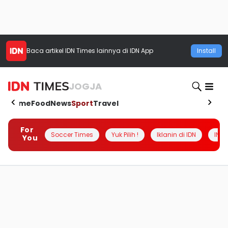
Baca artikel
IDN Times
lainnya di IDN App
Install
JOGJA
Home
Food
News
Sport
Travel
For
Soccer Times
Yuk Pilih !
Iklanin di IDN
INSI
You