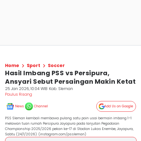
Home
Sport
Soccer
Hasil Imbang PSS vs Persipura,
Ansyari Sebut Persaingan Makin Ketat
25 Jan 2026, 10:04 WIB
Kab. Sleman
Paulus Risang
News
Channel
Add Us on Google
PSS Sleman kembali membawa pulang satu poin usai bermain imbang 1–1
melawan tuan rumah Persipura Jayapura pada lanjutan Pegadaian
Championship 2025/2026 pekan ke-17 di Stadion Lukas Enembe, Jayapura,
Sabtu (24/1/2026). (instagram.com/pssleman)