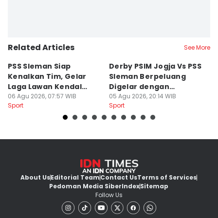
Related Articles
See More
PSS Sleman Siap
Derby PSIM Jogja Vs PSS
Tr
Kenalkan Tim, Gelar
Sleman Berpeluang
O
Laga Lawan Kendal
Digelar dengan
d
Tornado FC
06 Agu 2026, 07:57 WIB
Penonton
05 Agu 2026, 20:14 WIB
M
03
Sport
Sport
Sp
About Us
Editorial Team
Contact Us
Terms of Services
Pedoman Media Siber
Index
Sitemap
Follow Us