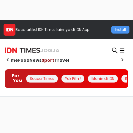
Baca artikel
IDN Times
lainnya di IDN App
Install
JOGJA
Home
Food
News
Sport
Travel
For
Soccer Times
Yuk Pilih !
Iklanin di IDN
INSI
You