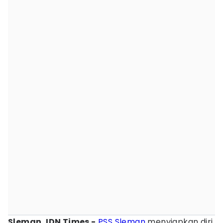
Sleman, IDN Times -
PSS Sleman
menyiapkan diri