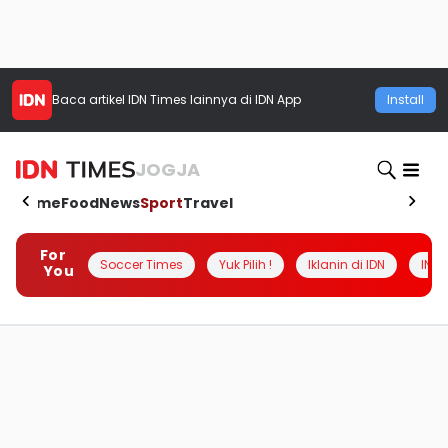
Baca artikel
IDN Times
lainnya di IDN App
Install
JOGJA
Home
Food
News
Sport
Travel
For
Soccer Times
Yuk Pilih !
Iklanin di IDN
INSI
You