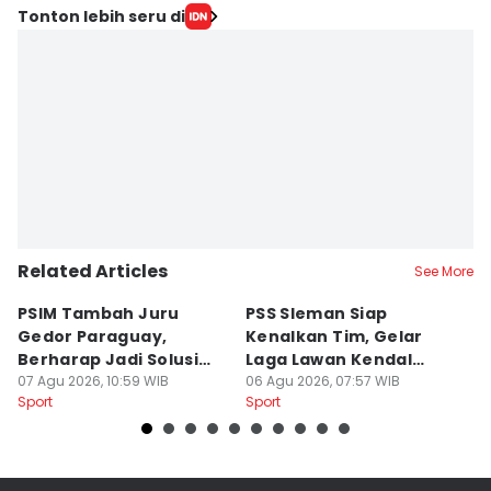
Tonton lebih seru di
Related Articles
See More
PSIM Tambah Juru
PSS Sleman Siap
D
Gedor Paraguay,
Kenalkan Tim, Gelar
S
Berharap Jadi Solusi
Laga Lawan Kendal
D
Minimnya Pencetak Gol
07 Agu 2026, 10:59 WIB
Tornado FC
06 Agu 2026, 07:57 WIB
P
05
Sport
Sport
Sp