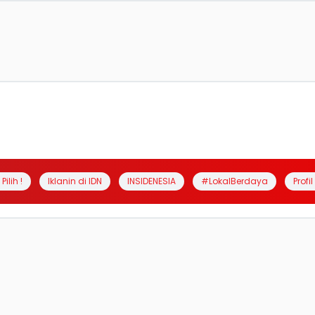
Pilih !
Iklanin di IDN
INSIDENESIA
#LokalBerdaya
Profi