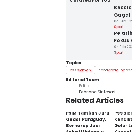
Curated For You
Kecolo
Gagal
04 Feb 20
Sport
Pelati
Fokus 
04 Feb 202
Sport
Topics
pss sleman
sepak bola indon
Editorial Team
Editor
Febriana Sintasari
Related Articles
PSIM Tambah Juru
PSS Sl
Gedor Paraguay,
Kenalk
Berharap Jadi
Gelar 
Solusi Minimnya
Kendal