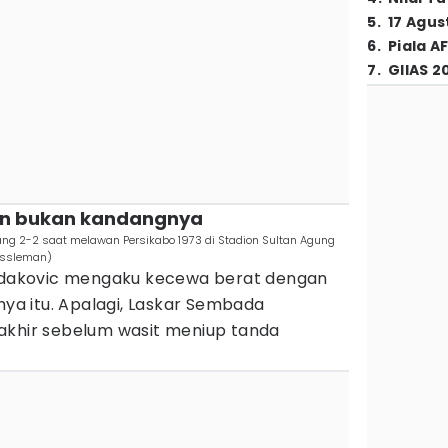
5
.
17 Agus
6
.
Piala A
7
.
GIIAS 2
ion bukan kandangnya
 2-2 saat melawan Persikabo 1973 di Stadion Sultan Agung
pssleman)
Vidakovic mengaku kecewa berat dengan
nya itu. Apalagi, Laskar Sembada
akhir sebelum wasit meniup tanda