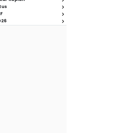
tus
FF
026