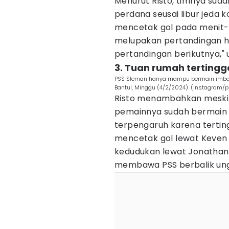
Menurut Risto, timnya sud
perdana seusai libur jeda k
mencetak gol pada menit-m
melupakan pertandingan ha
pertandingan berikutnya," 
3. Tuan rumah tertingga
PSS Sleman hanya mampu bermain imbang
Bantul, Minggu (4/2/2024). (Instagram/
Risto menambahkan meski 
pemainnya sudah bermain b
terpengaruh karena terting
mencetak gol lewat Keve
kedudukan lewat Jonathan 
membawa PSS berbalik ung