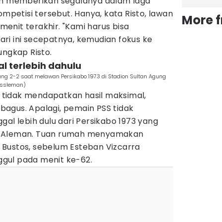
ah memberikan segalanya dalam laga
ompetisi tersebut. Hanya, kata Risto, lawan
More 
enit terakhir. "Kami harus bisa
ri ini secepatnya, kemudian fokus ke
ungkap Risto.
l terlebih dahulu
 2-2 saat melawan Persikabo 1973 di Stadion Sultan Agung
pssleman)
tidak mendapatkan hasil maksimal,
agus. Apalagi, pemain PSS tidak
gal lebih dulu dari Persikabo 1973 yang
n Aleman. Tuan rumah menyamakan
Bustos, sebelum Esteban Vizcarra
gul pada menit ke-62.