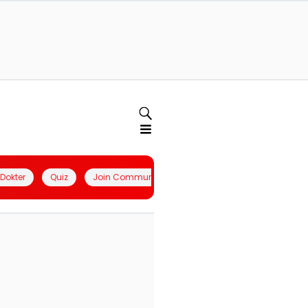
l Dokter
Quiz
Join Community