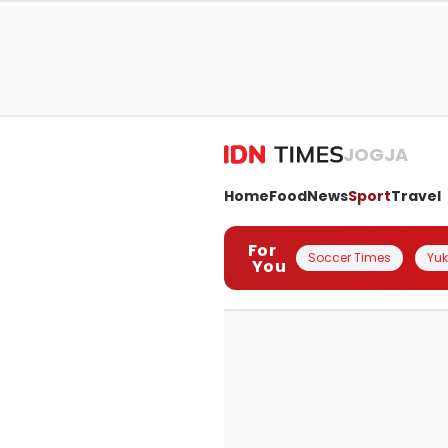
JOGJA
Home
Food
News
Sport
Travel
For
Soccer Times
Yuk 
You