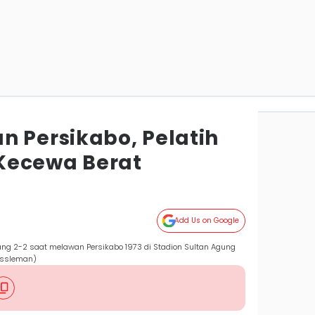
n Persikabo, Pelatih
Kecewa Berat
Add Us on Google
 2-2 saat melawan Persikabo 1973 di Stadion Sultan Agung
pssleman)