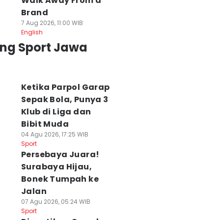
Walk Away From a
Brand
7 Aug 2026, 11:00 WIB
English
ing Sport Jawa
Ketika Parpol Garap
Sepak Bola, Punya 3
Klub di Liga dan
Bibit Muda
04 Agu 2026, 17:25 WIB
Sport
Persebaya Juara!
Surabaya Hijau,
Bonek Tumpah ke
ga Uji Coba
2 Pemain Asing
Persiapan
Jalan
rdana, Pelatih
PSIM Perkuat
Kompetisi, PSS
07 Agu 2026, 05:24 WIB
SIM Van Gastel
Indonesia All Stars
Sleman Fokus
Sport
roti Energi
Hadapi Aston Villa
Tingkatkan