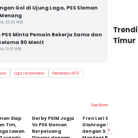
ngan Gol di Ujung Laga, PSS Sleman
 Menang
24, 23:35 WIB
Trend
h PSS Minta Pemain Bekerja Sama dan
Timur
Selama 90 Menit
4, 10:15 WIB
esia
Liga 1 Indonesia
Persikabo 1973
See More
eman Siap
Derby PSIM Jogja
Tren Lari Santai,
La
an Tim,
Vs PSS Sleman
Olahraga Murah
Pe
Laga Lawan
Berpeluang
dengan Segudang
P
 Tornado
Digelar dengan
Manfaat Bagi
So