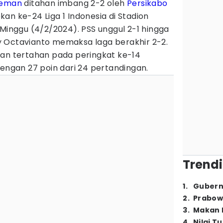
leman
ditahan imbang 2-2 oleh
Persikabo
n ke-24 Liga 1 Indonesia di Stadion
 Minggu (4/2/2024). PSS unggul 2-1 hingga
 Octavianto memaksa laga berakhir 2-2.
man tertahan pada peringkat ke-14
dengan 27 poin dari 24 pertandingan.
Trendi
1
.
Gubern
2
.
Prabow
3
.
Makan B
4
.
Nilai T