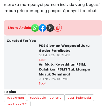
mereka mempunyai pemain individu yang bagus,”
imbuh pria pemegang paspor Spanyol tersebut.
Share Article
Curated For You
PSS Sleman Waspadai Juru
Gedor Persikabo
03 Feb 2024, 07:15 WIB
Sport
Air Mata Kesedihan PSIM,
Kalahkan PSMS Tak Mampu
Masuk Semifinal
03 Feb 2024, 19:11 WIB
Sport
Topics
pss sleman
sepak bola indonesia
Liga 1 Indonesia
Persikabo 1973