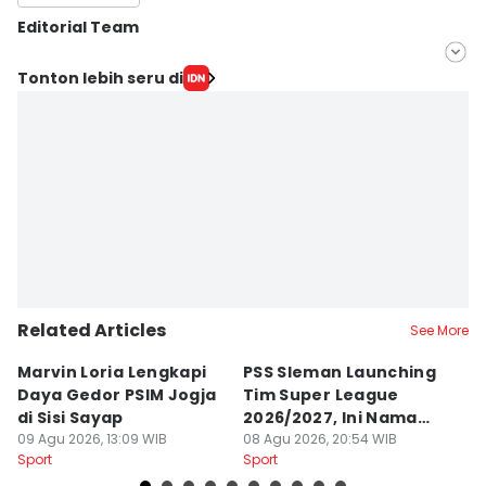
Editorial Team
Editor
Tonton lebih seru di
Febriana Sintasari
Editor
Aan Pranata
Related Articles
See More
Marvin Loria Lengkapi
PSS Sleman Launching
P
Daya Gedor PSIM Jogja
Tim Super League
G
di Sisi Sayap
2026/2027, Ini Nama
B
09 Agu 2026, 13:09 WIB
Para Pemain
08 Agu 2026, 20:54 WIB
M
07
Sport
Sport
Sp