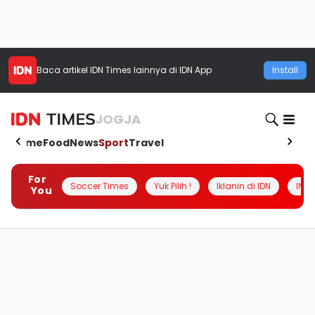
Baca artikel
IDN Times
lainnya di IDN App
Install
JOGJA
Home
Food
News
Sport
Travel
For
Soccer Times
Yuk Pilih !
Iklanin di IDN
INSI
You