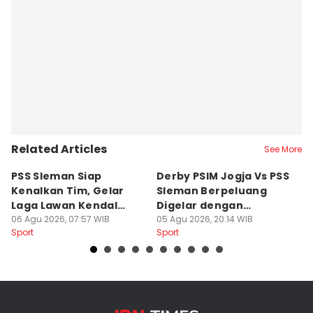
Related Articles
See More
PSS Sleman Siap
Derby PSIM Jogja Vs PSS
Tr
Kenalkan Tim, Gelar
Sleman Berpeluang
O
Laga Lawan Kendal
Digelar dengan
d
Tornado FC
06 Agu 2026, 07:57 WIB
Penonton
05 Agu 2026, 20:14 WIB
M
03
Sport
Sport
Sp