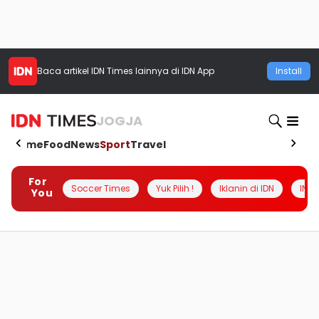
Baca artikel
IDN Times
lainnya di IDN App
Install
JOGJA
Home
Food
News
Sport
Travel
For
Soccer Times
Yuk Pilih !
Iklanin di IDN
INSI
You