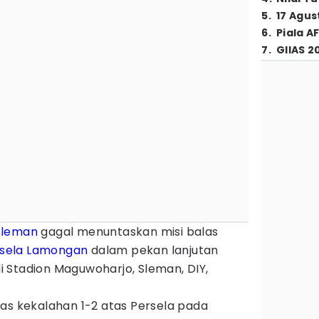
5
.
17 Agus
6
.
Piala A
7
.
GIIAS 2
Sleman
gagal menuntaskan misi balas
sela Lamongan
dalam pekan lanjutan
 Stadion Maguwoharjo, Sleman, DIY,
as kekalahan 1-2 atas Persela pada