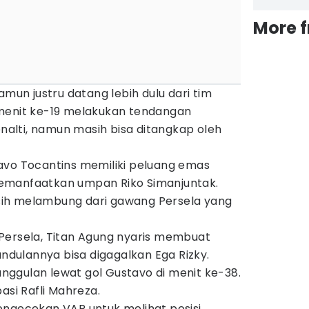
More 
n justru datang lebih dulu dari tim
menit ke-19 melakukan tendangan
enalti, namun masih bisa ditangkap oleh
avo Tocantins memiliki peluang emas
emanfaatkan umpan Riko Simanjuntak.
ih melambung dari gawang Persela yang
Persela, Titan Agung nyaris membuat
undulannya bisa digagalkan Ega Rizky.
ggulan lewat gol Gustavo di menit ke-38.
asi Rafli Mahreza.
engecekan VAR untuk melihat posisi