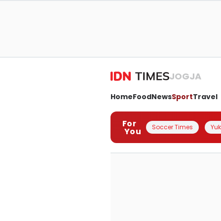
JOGJA
Home
Food
News
Sport
Travel
For
Soccer Times
Yuk 
You