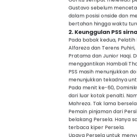
Gustavo sebelum mencetak
dalam posisi onside dan me
bertahan hingga waktu tur
2. Keunggulan PSS sirn
Pada babak kedua, Pelatih
Alfareza dan Terens Puhir
Pratama dan Junior Haqi. D
menggantikan Hambali Thol
PSS masih menunjukkan domi
menunjukkan tekadnya un
Pada menit ke-60, Dominik
dari luar kotak penalti. N
Mahreza. Tak lama berselan
Pemain pinjaman dari Pers
belakang Persela. Hanya s
terbaca kiper Persela.
Upaya Persela untuk men