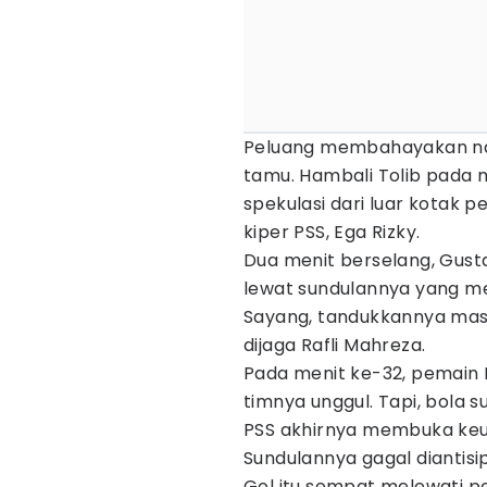
Peluang membahayakan namu
tamu. Hambali Tolib pada 
spekulasi dari luar kotak p
kiper PSS, Ega Rizky.
Dua menit berselang, Gust
lewat sundulannya yang m
Sayang, tandukkannya mas
dijaga Rafli Mahreza.
Pada menit ke-32, pemain 
timnya unggul. Tapi, bola s
PSS akhirnya membuka keun
Sundulannya gagal diantisip
Gol itu sempat melewati p