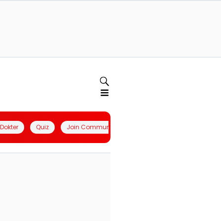
l Dokter
Quiz
Join Community