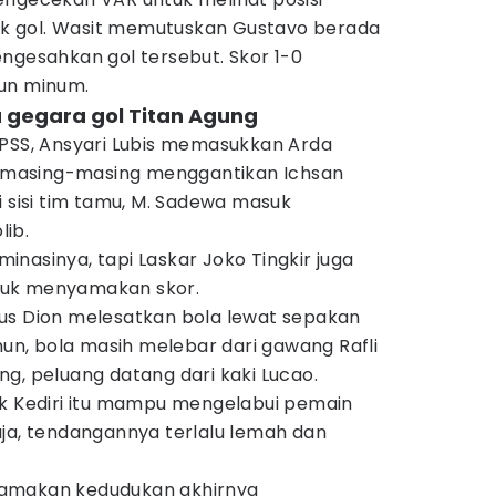
 gol. Wasit memutuskan Gustavo berada
ngesahkan gol tersebut. Skor 1-0
un minum.
a gegara gol Titan Agung
 PSS, Ansyari Lubis memasukkan Arda
i, masing-masing menggantikan Ichsan
i sisi tim tamu, M. Sadewa masuk
ib.
nasinya, tapi Laskar Joko Tingkir juga
tuk menyamakan skor.
us Dion melesatkan bola lewat sepakan
amun, bola masih melebar dari gawang Rafli
g, peluang datang dari kaki Lucao.
ik Kediri itu mampu mengelabui pemain
aja, tendangannya terlalu lemah dan
yamakan kedudukan akhirnya