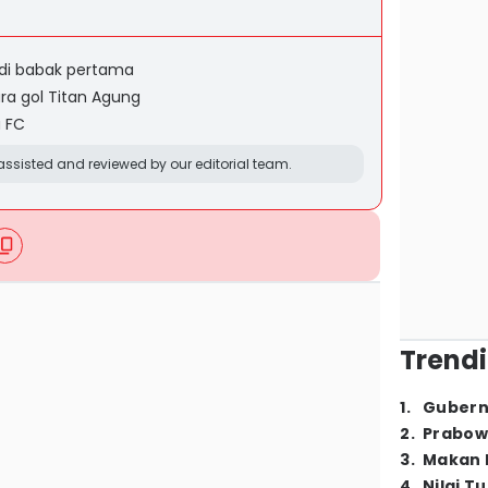
di babak pertama
ra gol Titan Agung
a FC
ssisted and reviewed by our editorial team.
Trendi
1
.
Gubern
2
.
Prabow
3
.
Makan B
4
.
Nilai T