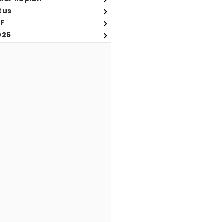
tus
FF
026