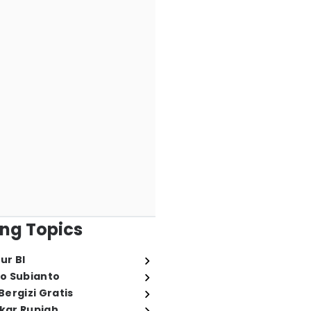
ng Topics
ur BI
o Subianto
ergizi Gratis
ukar Rupiah