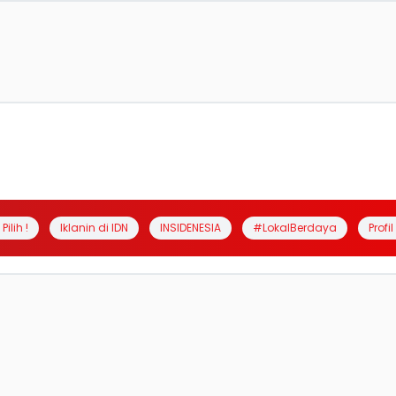
Pilih !
Iklanin di IDN
INSIDENESIA
#LokalBerdaya
Profi