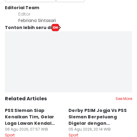
Editorial Team
Editor
Febriana Sintasari
Tonton lebih seru di
Related Articles
See More
PSS Sleman Siap
Derby PSIM Jogja Vs PSS
Tr
Kenalkan Tim, Gelar
Sleman Berpeluang
O
Laga Lawan Kendal
Digelar dengan
d
Tornado FC
06 Agu 2026, 07:57 WIB
Penonton
05 Agu 2026, 20:14 WIB
M
03
Sport
Sport
Sp