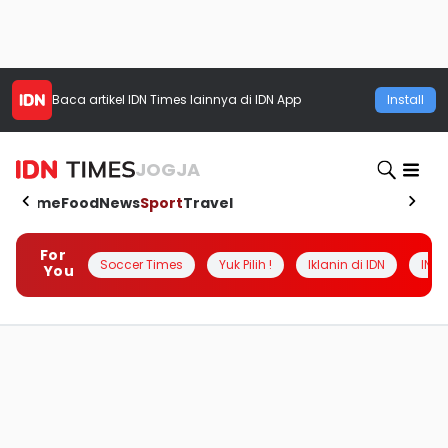
Baca artikel
IDN Times
lainnya di IDN App
Install
JOGJA
Home
Food
News
Sport
Travel
For
Soccer Times
Yuk Pilih !
Iklanin di IDN
INSI
You