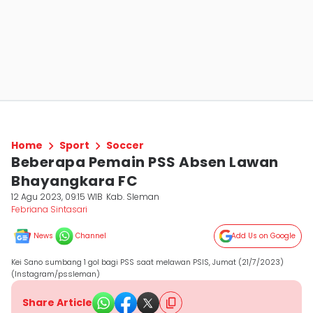
Home
Sport
Soccer
Beberapa Pemain PSS Absen Lawan
Bhayangkara FC
12 Agu 2023, 09:15 WIB
Kab. Sleman
Febriana Sintasari
News
Channel
Add Us on Google
Kei Sano sumbang 1 gol bagi PSS saat melawan PSIS, Jumat (21/7/2023)
(Instagram/pssleman)
Share Article