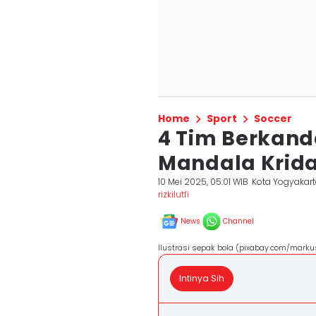
Home
Sport
Soccer
4 Tim Berkand
Mandala Krida
10 Mei 2025, 05:01 WIB
Kota Yogyakar
rizkilutfi
News
Channel
Ilustrasi sepak bola (pixabay.com/mark
Intinya Sih