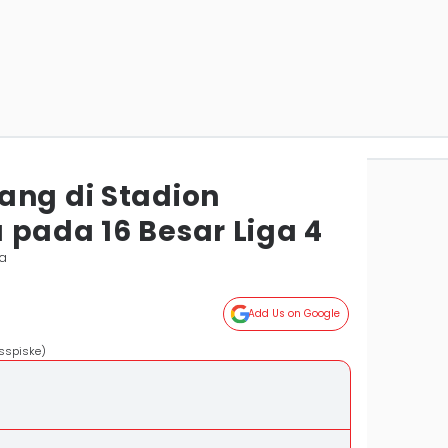
ang di Stadion
 pada 16 Besar Liga 4
ta
Add Us on Google
usspiske)