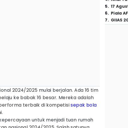
5
.
17 Agus
6
.
Piala A
7
.
GIIAS 2
ional 2024/2025 mulai berjalan. Ada 16 tim
melaju ke babak 16 besar. Mereka adalah
performa terbaik di kompetisi
sepak bola
i.
epercayaan untuk menjadi tuan rumah
ran nasional 2024/2025. Salah satunya