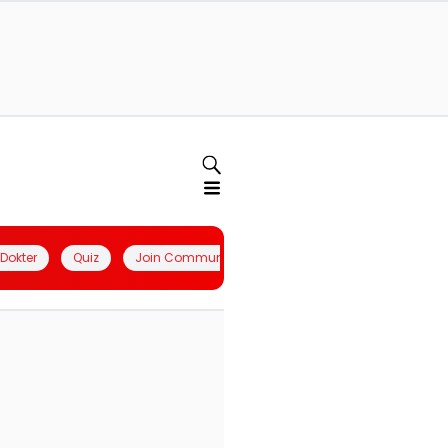
l Dokter
Quiz
Join Community