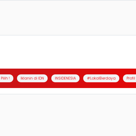
Pilih !
Iklanin di IDN
INSIDENESIA
#LokalBerdaya
Profi