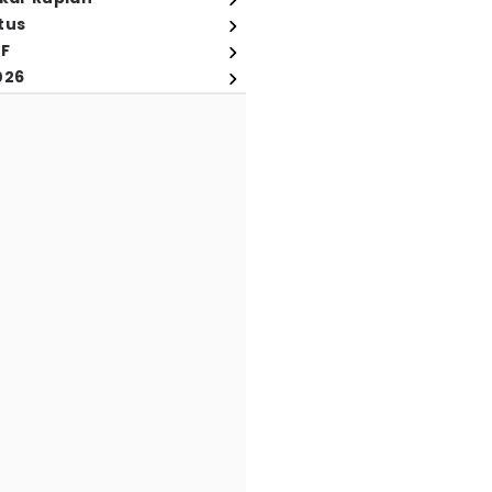
tus
FF
026