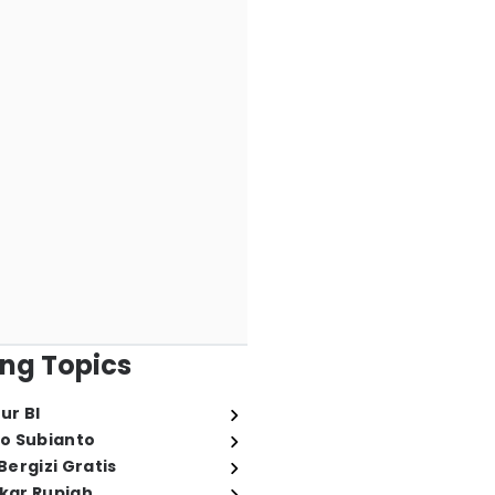
ng Topics
ur BI
o Subianto
ergizi Gratis
ukar Rupiah