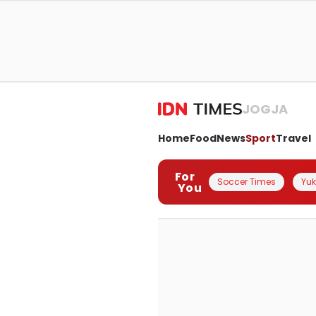
JOGJA
Home
Food
News
Sport
Travel
For
Soccer Times
Yuk 
You