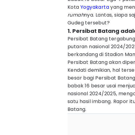
Kota
Yogyakarta
yang me
rumah
nya. Lantas, siapa s
Gudeg tersebut?
1. Persibat Batang ada
Persibat Batang tergabung 
putaran nasional 2024/202
berkandang di Stadion Man
Persibat Batang akan dip
Kendati demikian, hal ters
besar bagi Persibat Batang
babak 16 besar usai menjua
nasional 2024/2025, mengol
satu hasil imbang. Rapor it
Batang.