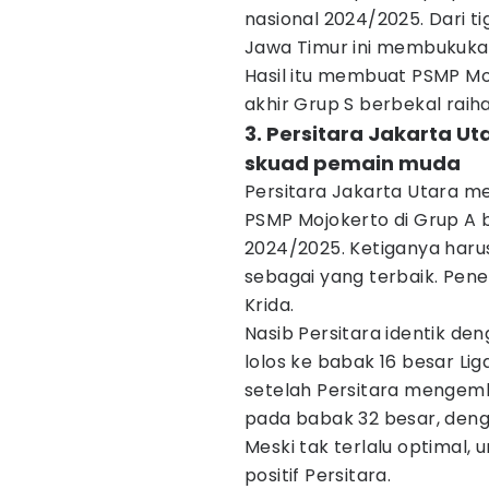
nasional 2024/2025. Dari ti
Jawa Timur ini membukukan
Hasil itu membuat PSMP Mojo
akhir Grup S berbekal raiha
3. Persitara Jakarta U
skuad pemain muda
Persitara Jakarta Utara m
PSMP Mojokerto di Grup A b
2024/2025. Ketiganya harus
sebagai yang terbaik. Pene
Krida.
Nasib Persitara identik de
lolos ke babak 16 besar Lig
setelah Persitara mengem
pada babak 32 besar, denga
Meski tak terlalu optimal,
positif Persitara.