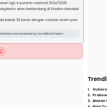
besar Liga 4 putaran nasional 2024/2025.
 Mojokerto akan berkandang di Stadion Mandala
pada babak 32 besar dengan catatan enam poin
ssisted and reviewed by our editorial team.
Trendi
1
.
Gubern
2
.
Prabow
3
.
Makan B
4
.
Nilai T