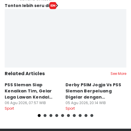
Tonton lebih seru di
Related Articles
See More
PSS Sleman Siap
Derby PSIM Jogja Vs PSS
Tr
Kenalkan Tim, Gelar
Sleman Berpeluang
O
Laga Lawan Kendal
Digelar dengan
d
Tornado FC
06 Agu 2026, 07:57 WIB
Penonton
05 Agu 2026, 20:14 WIB
M
03
Sport
Sport
Sp