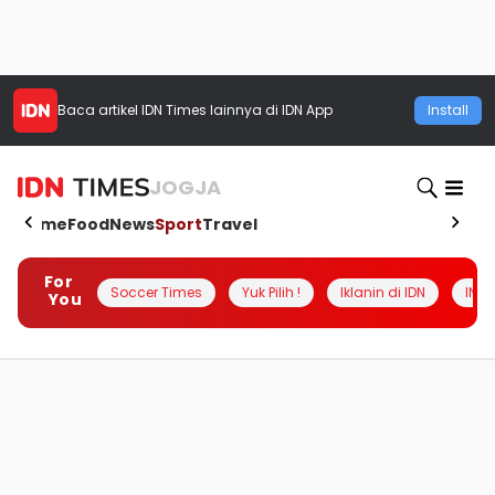
Baca artikel
IDN Times
lainnya di IDN App
Install
JOGJA
Home
Food
News
Sport
Travel
For
Soccer Times
Yuk Pilih !
Iklanin di IDN
INSI
You