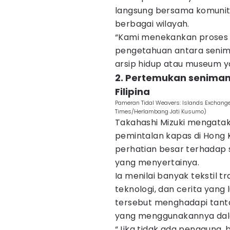
langsung bersama komunit
berbagai wilayah.
“Kami menekankan proses
pengetahuan antara senima
arsip hidup atau museum y
2. Pertemukan seniman
Filipina
Pameran Tidal Weavers: Islands Exchange
Times/Herlambang Jati Kusumo)
Takahashi Mizuki mengata
pemintalan kapas di Hong 
perhatian besar terhadap s
yang menyertainya.
Ia menilai banyak tekstil 
teknologi, dan cerita yang 
tersebut menghadapi tant
yang menggunakannya dala
“Jika tidak ada pengguna, 