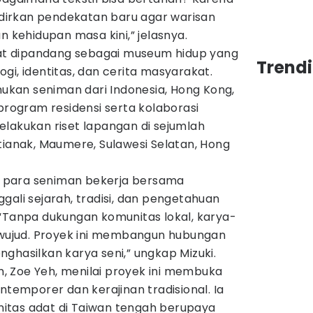
irkan pendekatan baru agar warisan
n kehidupan masa kini,” jelasnya.
apat dipandang sebagai museum hidup yang
Trend
gi, identitas, dan cerita masyarakat.
kan seniman dari Indonesia, Hong Kong,
 program residensi serta kolaborasi
elakukan riset lapangan di sejumlah
tianak, Maumere, Sulawesi Selatan, Hong
t, para seniman bekerja bersama
gali sejarah, tradisi, dan pengetahuan
 “Tanpa dukungan komunitas lokal, karya-
erwujud. Proyek ini membangun hubungan
ghasilkan karya seni,” ungkap Mizuki.
 Zoe Yeh, menilai proyek ini membuka
ntemporer dan kerajinan tradisional. Ia
itas adat di Taiwan tengah berupaya