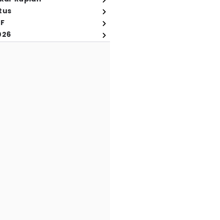
tus
FF
026