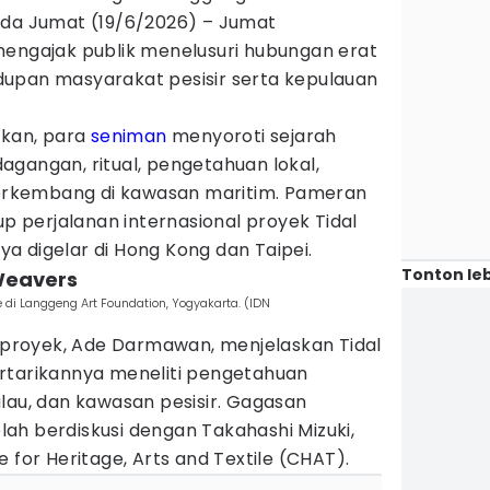
ada Jumat (19/6/2026) – Jumat
mengajak publik menelusuri hubungan erat
hidupan masyarakat pesisir serta kepulauan
lkan, para
seniman
menyoroti sejarah
gangan, ritual, pengetahuan lokal,
 berkembang di kawasan maritim. Pameran
up perjalanan internasional proyek Tidal
a digelar di Hong Kong dan Taipei.
Tonton leb
Weavers
 di Langgeng Art Foundation, Yogyakarta. (IDN
r proyek, Ade Darmawan, menjelaskan Tidal
rtarikannya meneliti pengetahuan
lau, dan kawasan pesisir. Gagasan
ah berdiskusi dengan Takahashi Mizuki,
 for Heritage, Arts and Textile (CHAT).