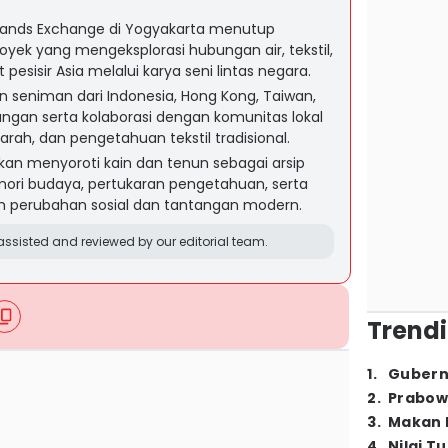
slands Exchange di Yogyakarta menutup
royek yang mengeksplorasi hubungan air, tekstil,
esisir Asia melalui karya seni lintas negara.
 seniman dari Indonesia, Hong Kong, Taiwan,
apangan serta kolaborasi dengan komunitas lokal
arah, dan pengetahuan tekstil tradisional.
kan menyoroti kain dan tenun sebagai arsip
ri budaya, pertukaran pengetahuan, serta
ah perubahan sosial dan tantangan modern.
ssisted and reviewed by our editorial team.
Trendi
1
.
Gubern
2
.
Prabow
3
.
Makan B
4
.
Nilai T