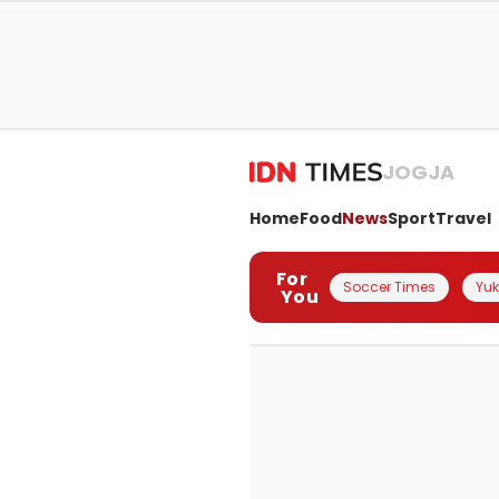
JOGJA
Home
Food
News
Sport
Travel
For
Soccer Times
Yuk 
You