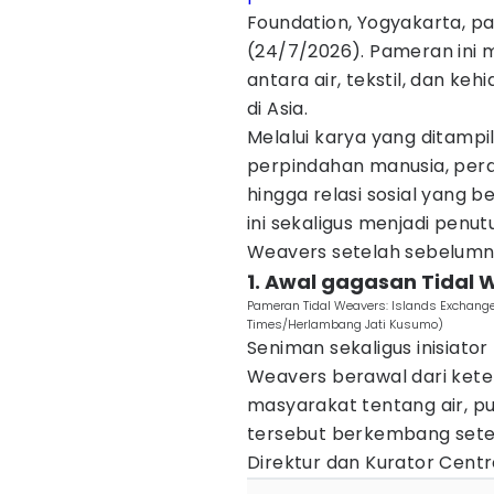
Foundation, Yogyakarta, p
(24/7/2026). Pameran ini 
antara air, tekstil, dan ke
di Asia.
Melalui karya yang ditampi
perpindahan manusia, perda
hingga relasi sosial yang
ini sekaligus menjadi penut
Weavers setelah sebelumny
1. Awal gagasan Tidal 
Pameran Tidal Weavers: Islands Exchange
Times/Herlambang Jati Kusumo)
Seniman sekaligus inisiato
Weavers berawal dari kete
masyarakat tentang air, pu
tersebut berkembang setel
Direktur dan Kurator Centre