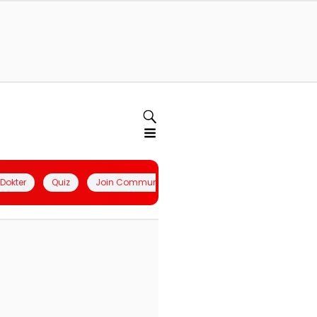
l Dokter
Quiz
Join Community