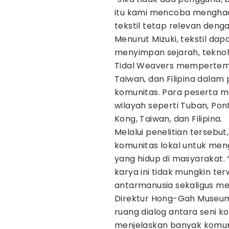
itu kami mencoba menghad
tekstil tetap relevan denga
Menurut Mizuki, tekstil d
menyimpan sejarah, teknolo
Tidal Weavers mempertemu
Taiwan, dan Filipina dalam
komunitas. Para peserta m
wilayah seperti Tuban, Pon
Kong, Taiwan, dan Filipina.
Melalui penelitian tersebu
komunitas lokal untuk meng
yang hidup di masyarakat.
karya ini tidak mungkin t
antarmanusia sekaligus men
Direktur Hong-Gah Museum,
ruang dialog antara seni ko
menjelaskan banyak komun