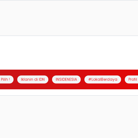
Pilih !
Iklanin di IDN
INSIDENESIA
#LokalBerdaya
Profi