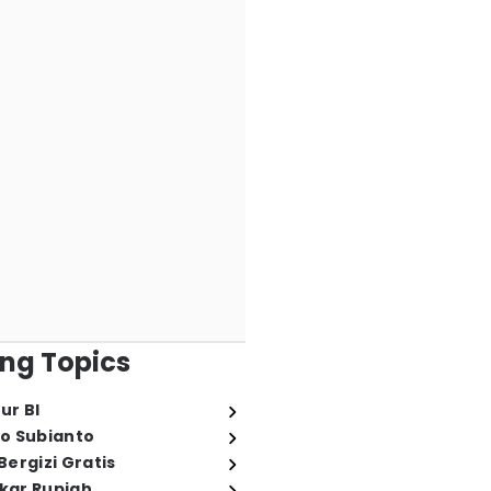
ng Topics
ur BI
o Subianto
ergizi Gratis
ukar Rupiah