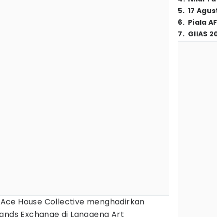
5
.
17 Agus
6
.
Piala A
7
.
GIIAS 2
Ace House Collective menghadirkan
lands Exchange di Langgeng Art