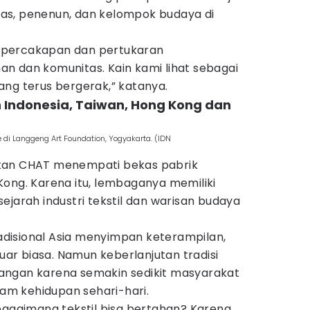
as, penenun, dan kelompok budaya di
 percakapan dan pertukaran
n dan komunitas. Kain kami lihat sebagai
ang terus bergerak,” katanya.
 Indonesia, Taiwan, Hong Kong dan
 di Langgeng Art Foundation, Yogyakarta. (IDN
kan CHAT menempati bekas pabrik
Kong. Karena itu, lembaganya memiliki
ejarah industri tekstil dan warisan budaya
tradisional Asia menyimpan keterampilan,
luar biasa. Namun keberlanjutan tradisi
angan karena semakin sedikit masyarakat
m kehidupan sehari-hari.
bagaimana tekstil bisa bertahan? Karena