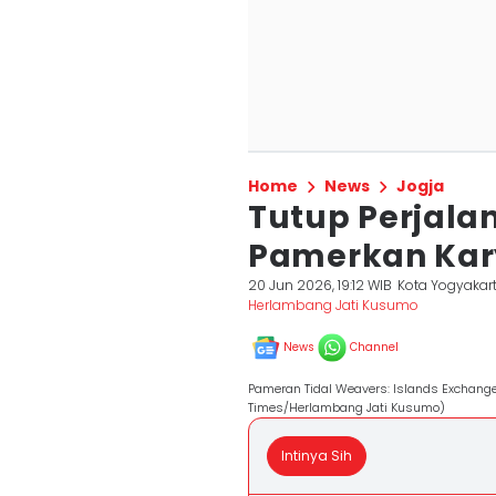
Home
News
Jogja
Tutup Perjala
Pamerkan Kary
20 Jun 2026, 19:12 WIB
Kota Yogyakar
Herlambang Jati Kusumo
News
Channel
Pameran Tidal Weavers: Islands Exchange
Times/Herlambang Jati Kusumo)
Intinya Sih