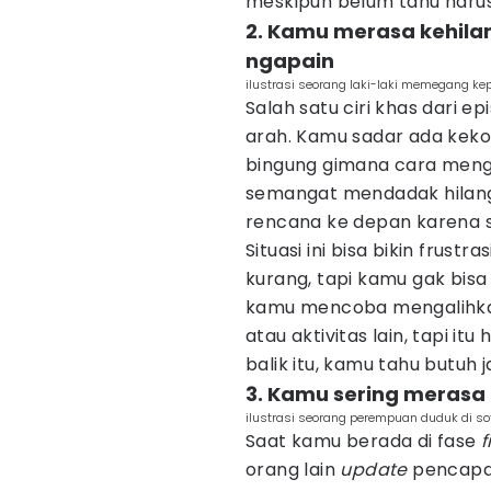
meskipun belum tahu harus
2. Kamu merasa kehilan
ngapain
ilustrasi seorang laki-laki memegang kep
Salah satu ciri khas dari e
arah. Kamu sadar ada keko
bingung gimana cara mengi
semangat mendadak hilan
rencana ke depan karena 
Situasi ini bisa bikin frus
kurang, tapi kamu gak bis
kamu mencoba mengalihka
atau aktivitas lain, tapi i
balik itu, kamu tahu butuh
3. Kamu sering merasa 
ilustrasi seorang perempuan duduk di so
Saat kamu berada di fase
f
orang lain
update
pencapai