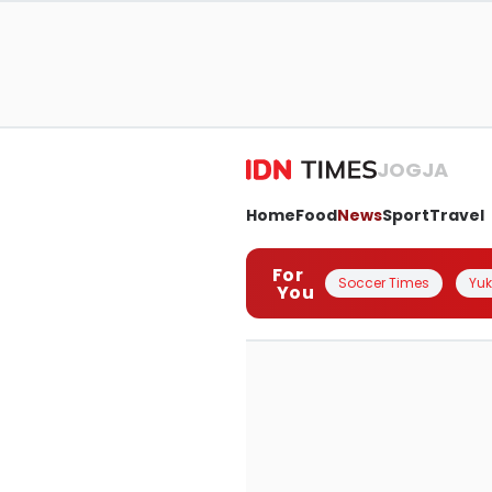
JOGJA
Home
Food
News
Sport
Travel
For
Soccer Times
Yuk 
You