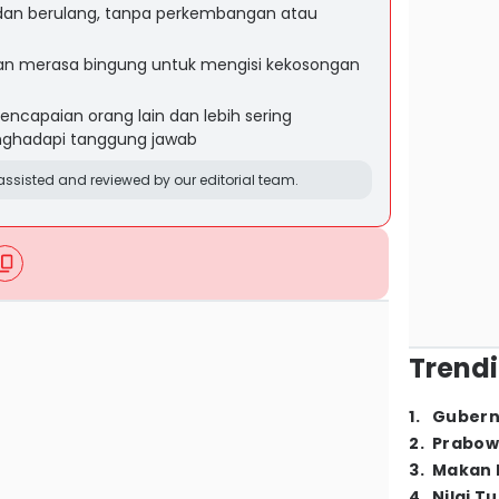
dan berulang, tanpa perkembangan atau
dan merasa bingung untuk mengisi kekosongan
encapaian orang lain dan lebih sering
ghadapi tanggung jawab
ssisted and reviewed by our editorial team.
Trendi
1
.
Gubern
2
.
Prabow
3
.
Makan B
4
.
Nilai T