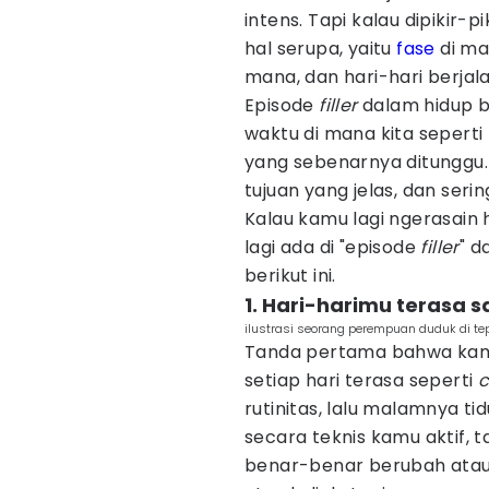
intens. Tapi kalau dipikir-p
hal serupa, yaitu
fase
di ma
mana, dan hari-hari berjala
Episode
filler
dalam hidup bi
waktu di mana kita sepert
yang sebenarnya ditunggu
tujuan yang jelas, dan seri
Kalau kamu lagi ngerasain 
lagi ada di "episode
filler
" d
berikut ini.
1. Hari-harimu terasa 
ilustrasi seorang perempuan duduk di t
Tanda pertama bahwa kam
setiap hari terasa seperti
c
rutinitas, lalu malamnya ti
secara teknis kamu aktif, 
benar-benar berubah atau