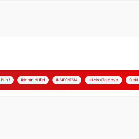
Pilih !
Iklanin di IDN
INSIDENESIA
#LokalBerdaya
Profi