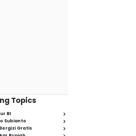
ng Topics
ur BI
o Subianto
ergizi Gratis
ukar Rupiah