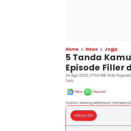
Home
News
Jogja
5 Tanda Kamu
Episode Fille
04 Agu 2025, 07:53 WIB
Kota Yogyaka
Dela ‎
News
Channel
ilustrasi seorang perempuan memejamkan
Intinya Sih