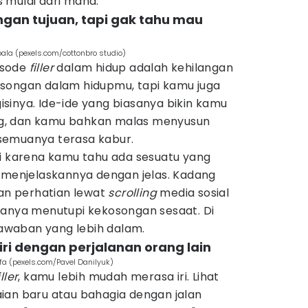
 mulai dari mana.
gan tujuan, tapi gak tahu mau
ala (pexels.com/cottonbro studio)
pisode
filler
dalam hidup adalah kehilangan
songan dalam hidupmu, tapi kamu juga
sinya. Ide-ide yang biasanya bikin kamu
g, dan kamu bahkan malas menyusun
semuanya terasa kabur.
trasi karena kamu tahu ada sesuatu yang
a menjelaskannya dengan jelas. Kadang
n perhatian lewat
scrolling
media sosial
tu hanya menutupi kekosongan sesaat. Di
 jawaban yang lebih dalam.
iri dengan perjalanan orang lain
fa (pexels.com/Pavel Danilyuk)
iller
, kamu lebih mudah merasa iri. Lihat
an baru atau bahagia dengan jalan