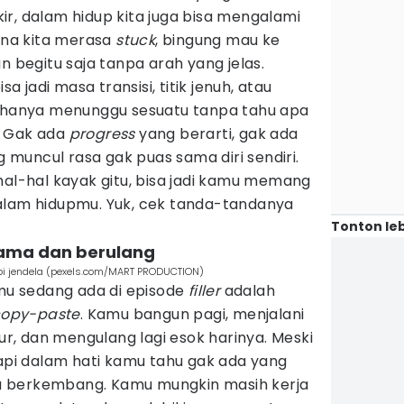
ikir, dalam hidup kita juga bisa mengalami
na kita merasa
stuck
, bingung mau ke
n begitu saja tanpa arah yang jelas.
sa jadi masa transisi, titik jenuh, atau
i hanya menunggu sesuatu tanpa tahu apa
. Gak ada
progress
yang berarti, gak ada
ng muncul rasa gak puas sama diri sendiri.
hal-hal kayak gitu, bisa jadi kamu memang
alam hidupmu. Yuk, cek tanda-tandanya
Tonton leb
sama dan berulang
epi jendela (pexels.com/MART PRODUCTION)
u sedang ada di episode
filler
adalah
opy-paste
. Kamu bangun pagi, menjalani
dur, dan mengulang lagi esok harinya. Meski
tapi dalam hati kamu tahu gak ada yang
 berkembang. Kamu mungkin masih kerja