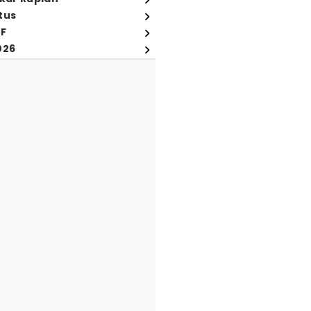
tus
FF
026