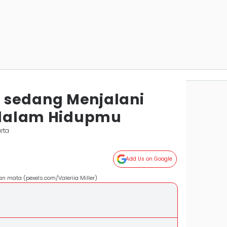
 sedang Menjalani
r dalam Hidupmu
rta
Add Us on Google
 mata (pexels.com/Valeriia Miller)