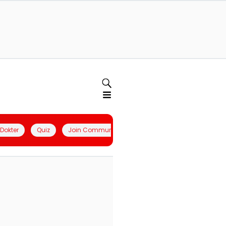
l Dokter
Quiz
Join Community