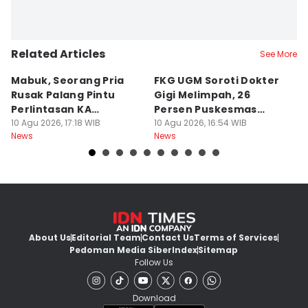
Related Articles
See More
Mabuk, Seorang Pria
FKG UGM Soroti Dokter
Ha
Rusak Palang Pintu
Gigi Melimpah, 26
P
Perlintasan KA
Persen Puskesmas
R
Banyuraden
10 Agu 2026, 17:18 WIB
Kurang Nakes
10 Agu 2026, 16:54 WIB
M
10
News
News
Ne
About Us
Editorial Team
Contact Us
Terms of Services
Pedoman Media Siber
Index
Sitemap
Follow Us
Download