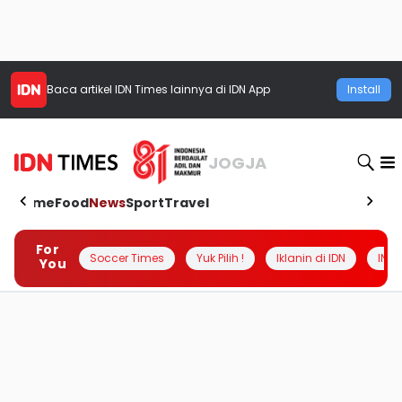
Baca artikel
IDN Times
lainnya di IDN App
Install
JOGJA
Home
Food
News
Sport
Travel
For
Soccer Times
Yuk Pilih !
Iklanin di IDN
INSI
You