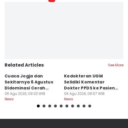
Related Articles
See More
Cuaca Jogja dan
Kedokteran UGM
R
Sekitarnya 6 Agustus
Selidiki Komentar
Tr
Didominasi Cerah
Dokter PPDS ke Pasien
P
Berawan
06 Agu 2026, 09:03 WIB
BPJS di Medsos
06 Agu 2026, 08:57 WIB
P
05
News
News
Ne