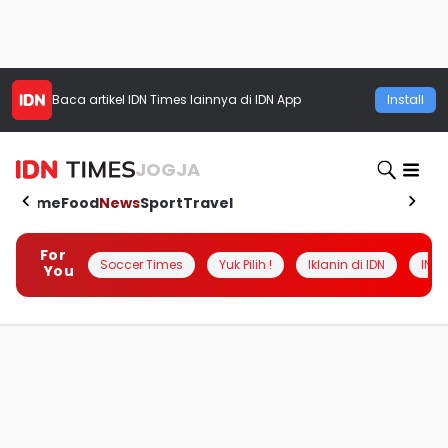
Baca artikel
IDN Times
lainnya di IDN App
Install
JOGJA
Home
Food
News
Sport
Travel
For
Soccer Times
Yuk Pilih !
Iklanin di IDN
INSI
You