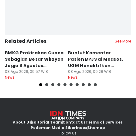
Related Articles
See More
BMKG Prakirakan Cuaca
Buntut Komentar
Sr
Sebagian Besar Wilayah
Pasien BPJS di Medsos,
Ti
Jogja 8 Agustus
UGM Nonaktifkan
P
Berawan
08 Agu 2026, 09:57 WIB
Dokter PPDS
08 Agu 2026, 09:28 WIB
J
08
News
News
Ne
About Us
Editorial Team
Contact Us
Terms of Services
Pedoman Media Siber
Index
Sitemap
Follow Us