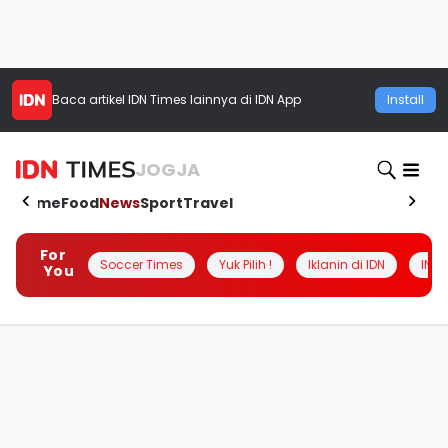
Baca artikel
IDN Times
lainnya di IDN App
Install
JOGJA
Home
Food
News
Sport
Travel
For
Soccer Times
Yuk Pilih !
Iklanin di IDN
INSI
You