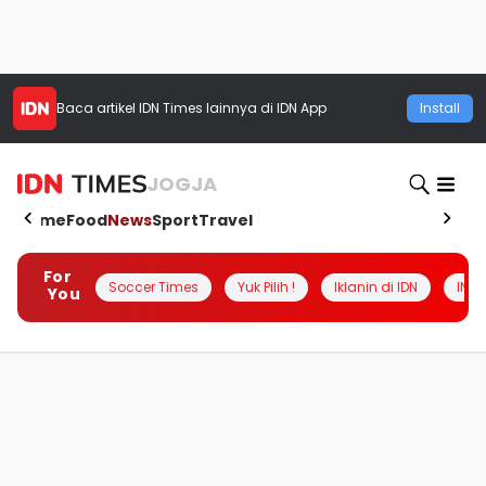
Baca artikel
IDN Times
lainnya di IDN App
Install
JOGJA
Home
Food
News
Sport
Travel
For
Soccer Times
Yuk Pilih !
Iklanin di IDN
INSI
You