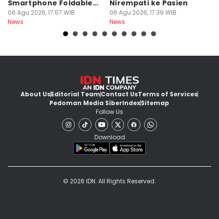
Smartphone Foldable
Nirempati ke Pasien
P
Premium
06 Agu 2026, 17:57 WIB
06 Agu 2026, 17:39 WIB
E
06
News
News
Ne
About Us
Editorial Team
Contact Us
Terms of Services
Pedoman Media Siber
Index
Sitemap
Follow Us
Download
© 2026 IDN. All Rights Reserved.