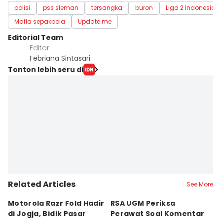
polisi
pss sleman
tersangka
buron
Liga 2 Indonesia
Mafia sepakbola
Update me
Editorial Team
Editor
Febriana Sintasari
Tonton lebih seru di
Related Articles
See More
Motorola Razr Fold Hadir
RSA UGM Periksa
A
di Jogja, Bidik Pasar
Perawat Soal Komentar
L