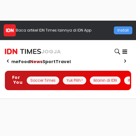
Baca artikel
IDN Times
lainnya di IDN App
Install
JOGJA
Home
Food
News
Sport
Travel
For
Soccer Times
Yuk Pilih !
Iklanin di IDN
INSI
You