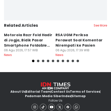
Related Articles
See More
Motorola Razr Fold Hadir
RSA UGM Periksa
A
di Jogja, Bidik Pasar
Perawat Soal Komentar
L
Smartphone Foldable
Nirempati ke Pasien
P
Premium
06 Agu 2026, 17:57 WIB
06 Agu 2026, 17:39 WIB
E
06
News
News
Ne
About Us
Editorial Team
Contact Us
Terms of Services
Pedoman Media Siber
Index
Sitemap
Follow Us