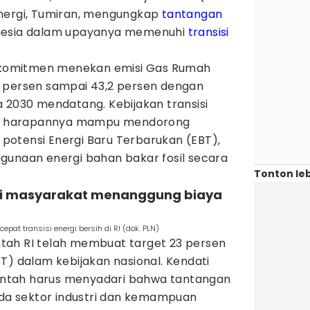
energi, Tumiran, mengungkap
tantangan
onesia dalam upayanya memenuhi
transisi
erkomitmen menekan emisi Gas Rumah
 persen sampai 43,2 persen dengan
 2030 mendatang. Kebijakan transisi
ini harapannya mampu mendorong
otensi Energi Baru Terbarukan (EBT),
gunaan energi bahan bakar fosil secara
Tonton leb
i masyarakat menanggung biaya
cepat transisi energi bersih di RI (dok. PLN)
tah RI telah membuat target 23 persen
T) dalam kebijakan nasional. Kendati
erintah harus menyadari bahwa tantangan
pada sektor industri dan kemampuan