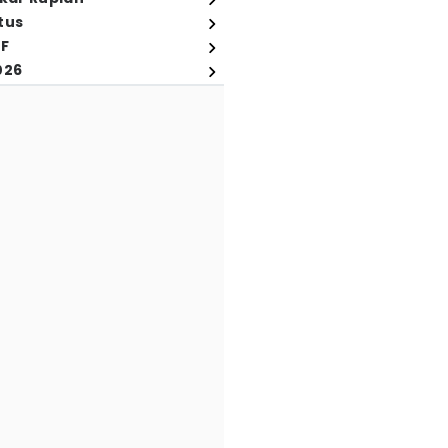
tus
FF
026