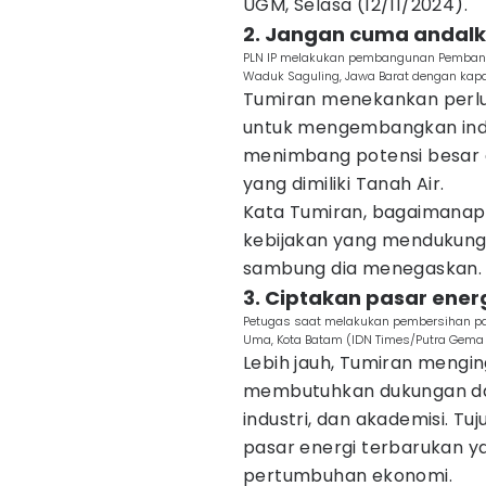
UGM, Selasa (12/11/2024).
2. Jangan cuma andalk
PLN IP melakukan pembangunan Pembangki
Waduk Saguling, Jawa Barat dengan kap
Tumiran menekankan perl
untuk mengembangkan indus
menimbang potensi besar e
yang dimiliki Tanah Air.
Kata Tumiran, bagaimanapu
kebijakan yang mendukung.
sambung dia menegaskan.
3. Ciptakan pasar ener
Petugas saat melakukan pembersihan pane
Uma, Kota Batam (IDN Times/Putra Gem
Lebih jauh, Tumiran mengin
membutuhkan dukungan dar
industri, dan akademisi. Tu
pasar energi terbarukan 
pertumbuhan ekonomi.