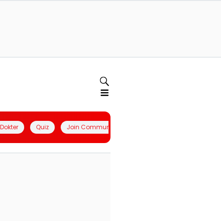
l Dokter
Quiz
Join Community