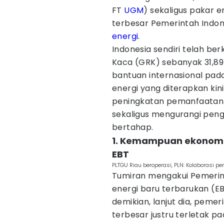
FT
UGM
) sekaligus pakar 
terbesar Pemerintah Ind
energi
.
Indonesia sendiri telah b
Kaca (GRK) sebanyak 31,89
bantuan internasional pada
energi yang diterapkan k
peningkatan pemanfaatan p
sekaligus mengurangi peng
bertahap.
1. Kemampuan ekonom
EBT
PLTGU Riau beroperasi, PLN: Kolaborasi per
Tumiran mengakui Pemerin
energi baru terbarukan (EB
demikian, lanjut dia, pem
terbesar justru terletak 