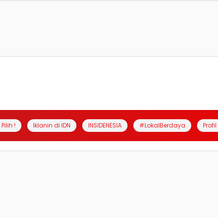
Pilih !
Iklanin di IDN
INSIDENESIA
#LokalBerdaya
Profi