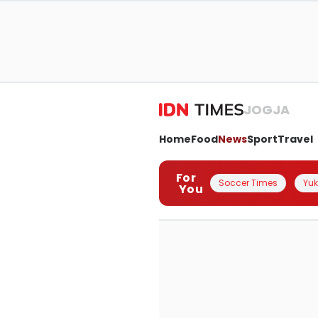
JOGJA
Home
Food
News
Sport
Travel
For
Soccer Times
Yuk 
You