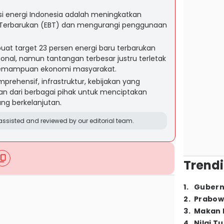
si energi Indonesia adalah meningkatkan
 Terbarukan (EBT) dan mengurangi penggunaan
at target 23 persen energi baru terbarukan
ional, namun tantangan terbesar justru terletak
 kemampuan ekonomi masyarakat.
rehensif, infrastruktur, kebijakan yang
n dari berbagai pihak untuk menciptakan
ang berkelanjutan.
ssisted and reviewed by our editorial team.
Trendi
1
.
Gubern
2
.
Prabow
3
.
Makan B
4
.
Nilai T