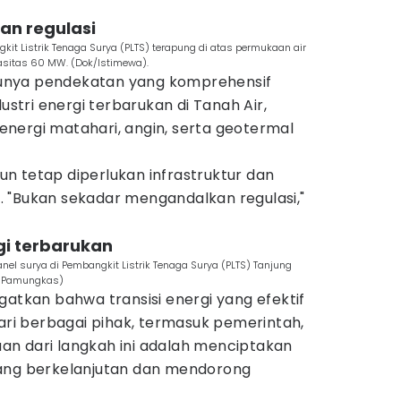
an regulasi
t Listrik Tenaga Surya (PLTS) terapung di atas permukaan air
asitas 60 MW. (Dok/Istimewa).
unya pendekatan yang komprehensif
tri energi terbarukan di Tanah Air,
nergi matahari, angin, serta geotermal
n tetap diperlukan infrastruktur dan
 "Bukan sekadar mengandalkan regulasi,"
gi terbarukan
l surya di Pembangkit Listrik Tenaga Surya (PLTS) Tanjung
a Pamungkas)
gatkan bahwa transisi energi yang efektif
i berbagai pihak, termasuk pemerintah,
juan dari langkah ini adalah menciptakan
yang berkelanjutan dan mendorong