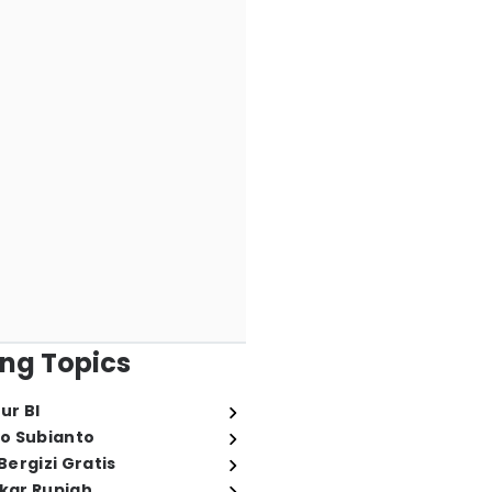
ng Topics
ur BI
o Subianto
ergizi Gratis
ukar Rupiah