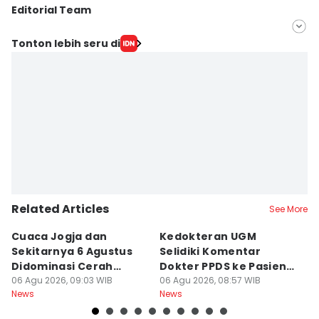
Editorial Team
Editor
Tonton lebih seru di
Siti Umaiyah
Editor
Paulus Risang
Related Articles
See More
Cuaca Jogja dan
Kedokteran UGM
R
Sekitarnya 6 Agustus
Selidiki Komentar
Tr
Didominasi Cerah
Dokter PPDS ke Pasien
P
Berawan
06 Agu 2026, 09:03 WIB
BPJS di Medsos
06 Agu 2026, 08:57 WIB
P
05
News
News
Ne