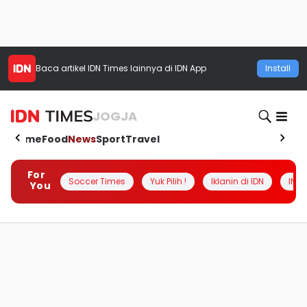
Baca artikel
IDN Times
lainnya di IDN App
Install
JOGJA
Home
Food
News
Sport
Travel
For
Soccer Times
Yuk Pilih !
Iklanin di IDN
INSI
You