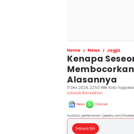
Home
News
Jogja
Kenapa Seseo
Membocorkan R
Alasannya
17 Des 2024, 22:50 WIB
Kota Yogyaka
Larasati Ramadhan
News
Channel
ilustrasi pertemanan (pexels.com/Andrea
Intinya Sih