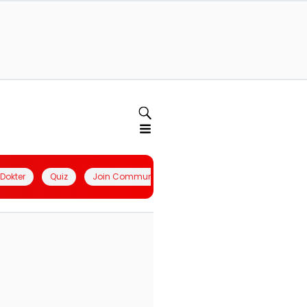
l Dokter
Quiz
Join Community