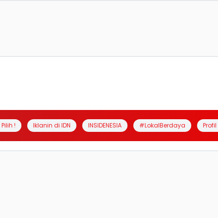
Pilih !
Iklanin di IDN
INSIDENESIA
#LokalBerdaya
Profi