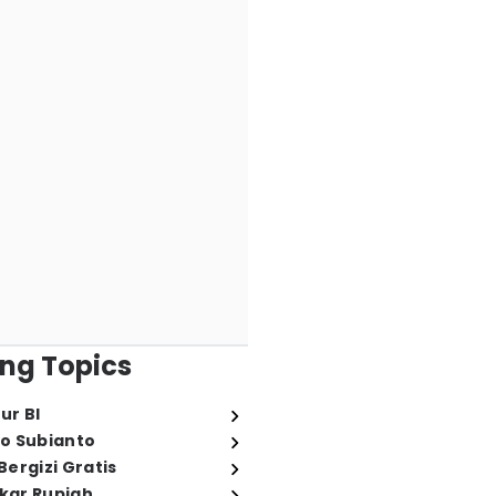
ng Topics
ur BI
o Subianto
ergizi Gratis
ukar Rupiah