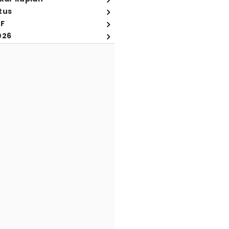
tus
FF
026