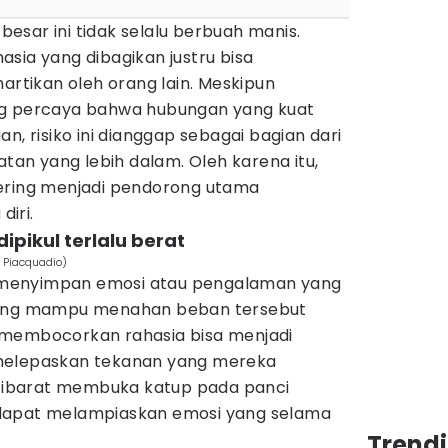
sar ini tidak selalu berbuah manis.
sia yang dibagikan justru bisa
hartikan oleh orang lain. Meskipun
ng percaya bahwa hubungan yang kuat
n, risiko ini dianggap sebagai bagian dari
n yang lebih dalam. Oleh karena itu,
ering menjadi pendorong utama
iri.
pikul terlalu berat
 Piacquadio)
li menyimpan emosi atau pengalaman yang
rang mampu menahan beban tersebut
ni, membocorkan rahasia bisa menjadi
melepaskan tekanan yang mereka
ni ibarat membuka katup pada panci
dapat melampiaskan emosi yang selama
Trend