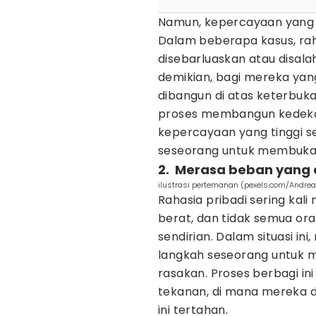
Namun, kepercayaan yang be
Dalam beberapa kasus, raha
disebarluaskan atau disala
demikian, bagi mereka ya
dibangun di atas keterbukaa
proses membangun kedekata
kepercayaan yang tinggi s
seseorang untuk membuka d
2. Merasa beban yang di
ilustrasi pertemanan (pexels.com/Andrea
Rahasia pribadi sering ka
berat, dan tidak semua o
sendirian. Dalam situasi i
langkah seseorang untuk 
rasakan. Proses berbagi i
tekanan, di mana mereka 
ini tertahan.