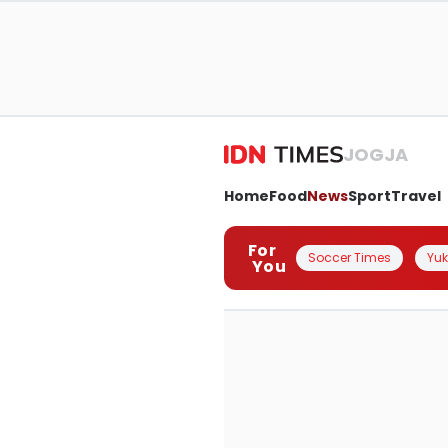
JOGJA
Home
Food
News
Sport
Travel
For
Soccer Times
Yuk 
You