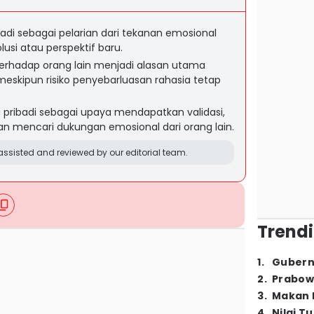
di sebagai pelarian dari tekanan emosional
usi atau perspektif baru.
terhadap orang lain menjadi alasan utama
eskipun risiko penyebarluasan rahasia tetap
 pribadi sebagai upaya mendapatkan validasi,
 mencari dukungan emosional dari orang lain.
ssisted and reviewed by our editorial team.
Trendi
1
.
Gubern
2
.
Prabow
3
.
Makan B
4
.
Nilai T