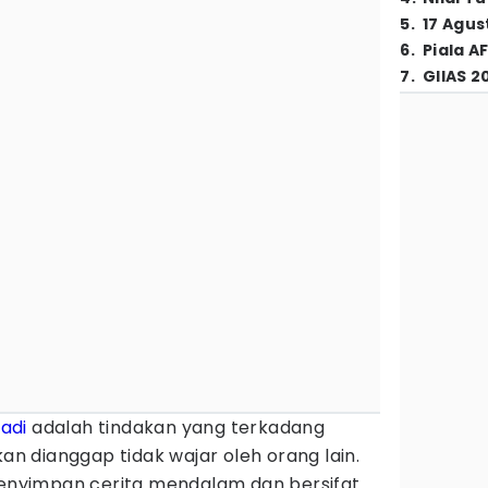
5
.
17 Agus
6
.
Piala A
7
.
GIIAS 2
badi
adalah tindakan yang terkadang
 dianggap tidak wajar oleh orang lain.
 menyimpan cerita mendalam dan bersifat