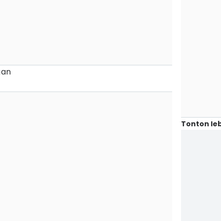
gan
Tonton leb