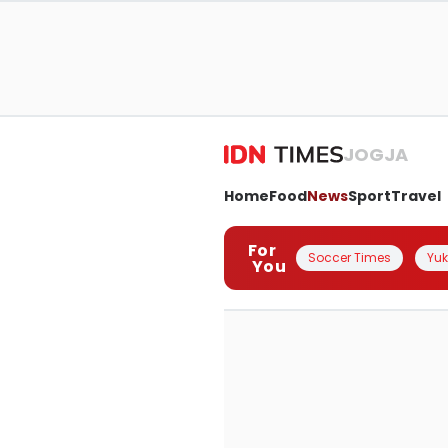
JOGJA
Home
Food
News
Sport
Travel
For
Soccer Times
Yuk 
You