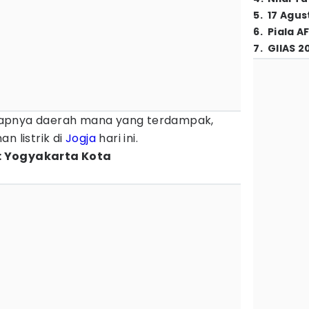
5
.
17 Agus
6
.
Piala A
7
.
GIIAS 2
kapnya daerah mana yang terdampak,
 listrik di
Jogja
hari ini.
: Yogyakarta Kota