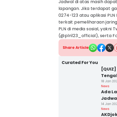
Jadwal di atas masih dapa
lapangan. Jika terdapat ga
0274-123 atau aplikasi PLN
terkait pemeliharaan jaring
PLN di media sosial, yakni 
(@pln123_official), serta 
Share Article
Curated For You
[QUIZ]
Tenga
18 Jan 20
News
Ada La
Jadwal
14 Jan 202
News
AKDjok