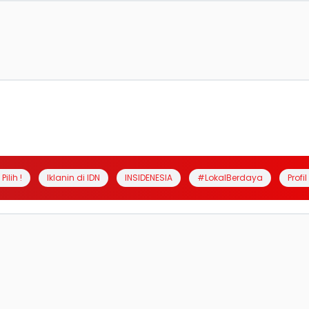
Pilih !
Iklanin di IDN
INSIDENESIA
#LokalBerdaya
Profi