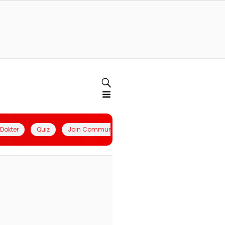
l Dokter
Quiz
Join Community