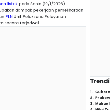
 listrik
pada Senin (19/1/2026).
pakan dampak pekerjaan pemeliharaan
kan
PLN
Unit Pelaksana Pelayanan
a secara terjadwal.
Trendi
1
.
Gubern
2
.
Prabow
3
.
Makan B
4
.
Nilai T