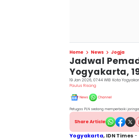
Home
News
Jogja
Jadwal Pemada
Yogyakarta, 1
19 Jan 2026, 07:44 WIB
Kota Yogyakar
Paulus Risang
News
Channel
Petugas PLN sedang memperbaiki jaringan 
Share Article
Yogyakarta
, IDN Times
- 