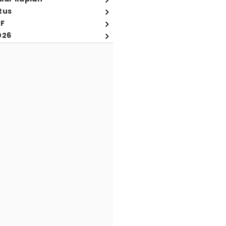
tus
FF
026