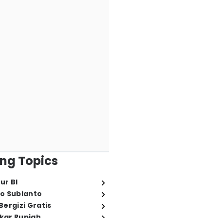
ng Topics
ur BI
o Subianto
ergizi Gratis
ukar Rupiah