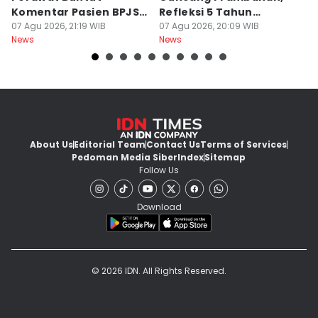
Komentar Pasien BPJS
Refleksi 5 Tahun
B
di Medsos
07 Agu 2026, 21:19 WIB
Perjalanan
07 Agu 2026, 20:09 WIB
J
07
News
News
Ne
About Us
Editorial Team
Contact Us
Terms of Services
Pedoman Media Siber
Index
Sitemap
Follow Us
Download
© 2026 IDN. All Rights Reserved.