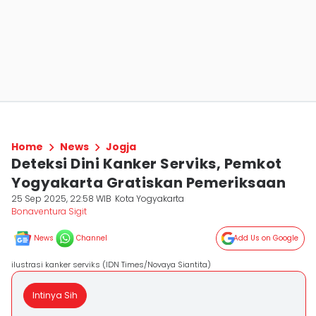
Home
News
Jogja
Deteksi Dini Kanker Serviks, Pemkot
Yogyakarta Gratiskan Pemeriksaan
25 Sep 2025, 22:58 WIB
Kota Yogyakarta
Bonaventura Sigit
News
Channel
Add Us on Google
ilustrasi kanker serviks (IDN Times/Novaya Siantita)
Intinya Sih