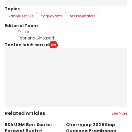
Topics
kanker serviks
Yogyakarta
tes kesehatan
Editorial Team
Editor
Febriana Sintasari
Tonton lebih seru di
Related Articles
See More
RSA UGM Beri Sanksi
Cherrypop 2026 Siap
K
Perawat Buntut
Guncang Prambanan,
K