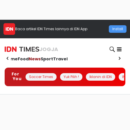
Baca artikel
IDN Times
lainnya di IDN App
Install
JOGJA
Home
Food
News
Sport
Travel
For
Soccer Times
Yuk Pilih !
Iklanin di IDN
INSI
You