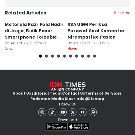
Related Articles
See More
Motorola Razr Fold Hadir
RSA UGM Periksa
A
di Jogja, Bidik Pasar
Perawat Soal Komentar
L
Smartphone Foldable
Nirempati ke Pasien
P
Premium
06 Agu 2026, 17:57 WIB
06 Agu 2026, 17:39 WIB
E
06
News
News
Ne
About Us
Editorial Team
Contact Us
Terms of Services
Pedoman Media Siber
Index
Sitemap
Follow Us
Download