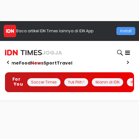
Baca artikel
IDN Times
lainnya di IDN App
Install
JOGJA
Home
Food
News
Sport
Travel
For
Soccer Times
Yuk Pilih !
Iklanin di IDN
INSI
You