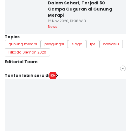
Dalam Sehari, Terjadi 60
Gempa Guguran di Gunung
Merapi
12 Nov 2020, 13:38 WIB
News
Topics
gunung merapi
pengungsi
siaga
tps
bawaslu
Pilkada Sleman 2020
Editorial Team
Editor
Tonton lebih seru di
Siti Umaiyah
Editor
Paulus Risang