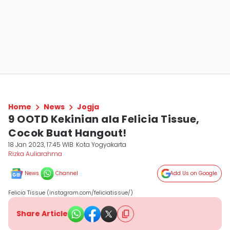
Home
News
Jogja
9 OOTD Kekinian ala Felicia Tissue,
Cocok Buat Hangout!
18 Jan 2023, 17:45 WIB
Kota Yogyakarta
Rizka Auliarahma
News
Channel
Add Us on Google
Felicia Tissue (instagram.com/feliciatissue/)
Share Article