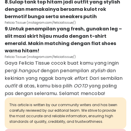
8.Sulap tank top hitam jadi outfit yang stylish
dengan memakainya bersama kulot rok
bermotif bunga serta sneakers putih
Felicia Tissue (instagram.com/feliciatissue/)
9.Untuk penampilan yang fresh, gunakan leg –
slit maxi skirt hijau muda dengan t-shirt
emerald. Makin matching dengan flat shoes
warna hitam!
Felicia Tissue (instagram.com/feliciatissue/)
Gaya Felicia Tissue cocok buat kamu yang ingin
pergi
hangout
dengan penampilan
stylish
dan
kekinian yang nggak banyak
effort
. Dari sembilan
outfit
di atas, kamu bisa pilih
OOTD
yang paling
pas dengan seleramu. Selamat mencoba!
This article is written by our community writers and has been
carefully reviewed by our editorial team. We strive to provide
the most accurate and reliable information, ensuring high
standards of quality, credibility, and trustworthiness.