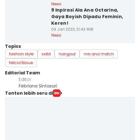
News
9 Inpirasi Ala Ana Octarina,
Gaya Boyish Dipadu Feminin,
Keren!
09 Jan 2023, 21:43 WIB
News
Topics
fashion style
ootd
hangout
mix and match
felicia tissue
Editorial Team
Editor
Febriana Sintasari
Tonton lebih seru di