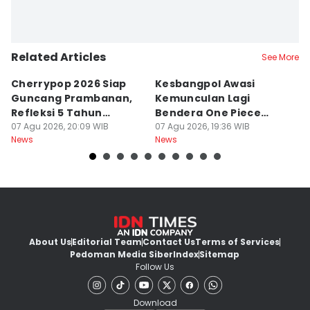
Related Articles
See More
Cherrypop 2026 Siap
Kesbangpol Awasi
I
Guncang Prambanan,
Kemunculan Lagi
K
Refleksi 5 Tahun
Bendera One Piece
R
Perjalanan
07 Agu 2026, 20:09 WIB
Jelang HUT RI
07 Agu 2026, 19:36 WIB
I
07
News
News
Ne
About Us
Editorial Team
Contact Us
Terms of Services
Pedoman Media Siber
Index
Sitemap
Follow Us
Download