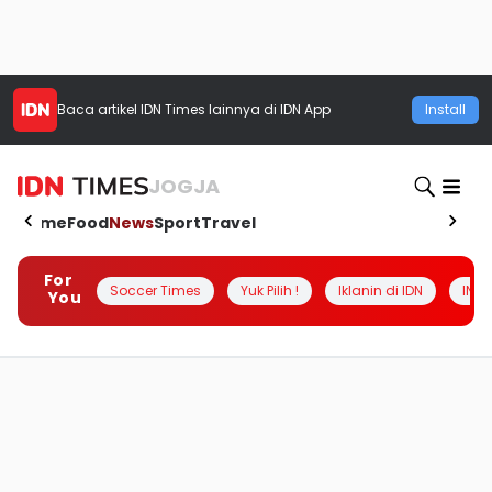
Baca artikel
IDN Times
lainnya di IDN App
Install
JOGJA
Home
Food
News
Sport
Travel
For
Soccer Times
Yuk Pilih !
Iklanin di IDN
INSI
You