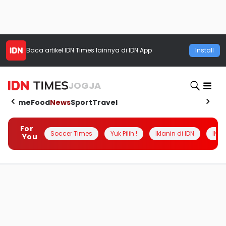
Baca artikel
IDN Times
lainnya di IDN App
Install
JOGJA
Home
Food
News
Sport
Travel
For
Soccer Times
Yuk Pilih !
Iklanin di IDN
INSI
You