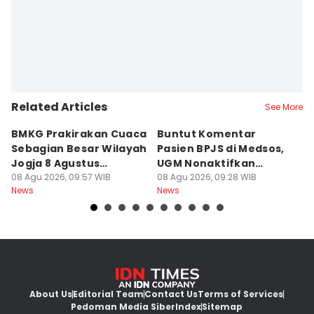
Related Articles
See More
BMKG Prakirakan Cuaca
Buntut Komentar
Sr
Sebagian Besar Wilayah
Pasien BPJS di Medsos,
Ti
Jogja 8 Agustus
UGM Nonaktifkan
P
Berawan
08 Agu 2026, 09:57 WIB
Dokter PPDS
08 Agu 2026, 09:28 WIB
J
08
News
News
Ne
About Us
Editorial Team
Contact Us
Terms of Services
Pedoman Media Siber
Index
Sitemap