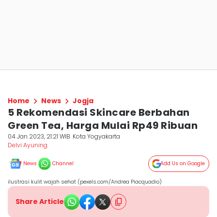
Home
News
Jogja
5 Rekomendasi Skincare Berbahan
Green Tea, Harga Mulai Rp49 Ribuan
04 Jan 2023, 21:21 WIB
Kota Yogyakarta
Delvi Ayuning
News
Channel
Add Us on Google
ilustrasi kulit wajah sehat (pexels.com/Andrea Piacquadio)
Share Article