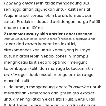
Foaming cleanser
ini tidak mengandung SLS,
sehingga aman digunakan untuk kulit sensitif.
Wajahmu jadi terasa lebih bersih, lembut, dan
sehat. Produk ini dapat dibeli dengan harga Rp109
ribuan ukuran 100ml.
2.Dear Me Beauty Skin Barrier Toner Essence
Dear Me Beauty Skin Barrier Toner Essence (shopee.co.id/beautyhaulindo)
Toner dari
brand
kecantikan lokal ini,
direkomendasikan untuk kamu yang kulitnya
butuh hidrasi lebih. Sebab, toner ini mampu
menghidrasi kulit secara optimal, mengunci
kelembapan kulit, dan menjaga kekuatan
skin
barrier
agar tidak mudah mengalami berbagai
masalah kulit.
Di dalamnya mengandung
centella asiatica
untuk
meredakan kemerahan dan
green tea extract
untuk meningkatkan elastisitas kulit. Berukuran
100ml, toner ini dijual dengan harga Rp79 ribuan.