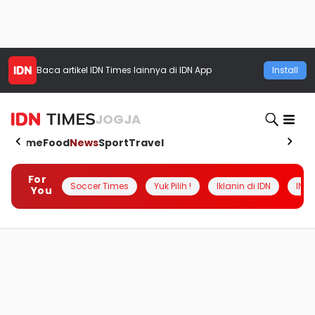
Baca artikel
IDN Times
lainnya di IDN App
Install
JOGJA
Home
Food
News
Sport
Travel
For
Soccer Times
Yuk Pilih !
Iklanin di IDN
INSI
You