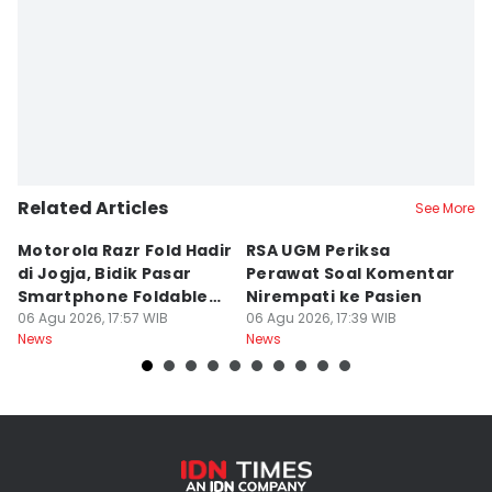
Related Articles
See More
Motorola Razr Fold Hadir
RSA UGM Periksa
A
di Jogja, Bidik Pasar
Perawat Soal Komentar
L
Smartphone Foldable
Nirempati ke Pasien
P
Premium
06 Agu 2026, 17:57 WIB
06 Agu 2026, 17:39 WIB
E
06
News
News
Ne