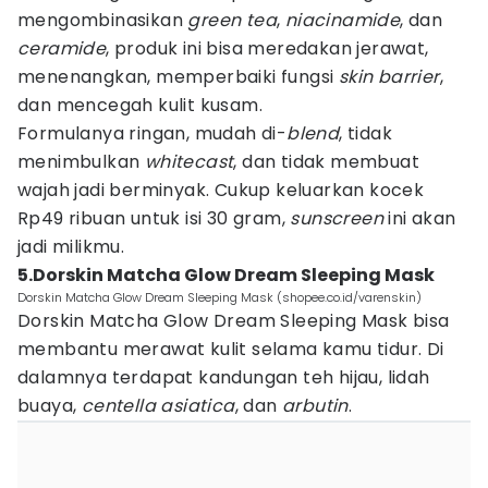
mengombinasikan
green tea
,
niacinamide
, dan
ceramide
, produk ini bisa meredakan jerawat,
menenangkan, memperbaiki fungsi
skin barrier
,
dan mencegah kulit kusam.
Formulanya ringan, mudah di-
blend
, tidak
menimbulkan
whitecast
, dan tidak membuat
wajah jadi berminyak. Cukup keluarkan kocek
Rp49 ribuan untuk isi 30 gram,
sunscreen
ini akan
jadi milikmu.
5.Dorskin Matcha Glow Dream Sleeping Mask
Dorskin Matcha Glow Dream Sleeping Mask (shopee.co.id/varenskin)
Dorskin Matcha Glow Dream Sleeping Mask bisa
membantu merawat kulit selama kamu tidur. Di
dalamnya terdapat kandungan teh hijau, lidah
buaya,
centella asiatica
, dan
arbutin
.