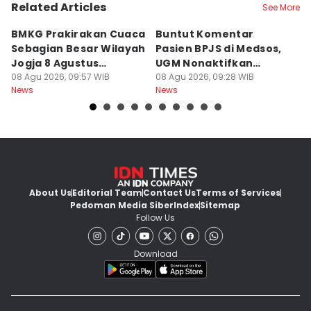
Related Articles
See More
BMKG Prakirakan Cuaca
Buntut Komentar
Sr
Sebagian Besar Wilayah
Pasien BPJS di Medsos,
Ti
Jogja 8 Agustus
UGM Nonaktifkan
P
Berawan
08 Agu 2026, 09:57 WIB
Dokter PPDS
08 Agu 2026, 09:28 WIB
J
08
News
News
Ne
About Us
Editorial Team
Contact Us
Terms of Services
Pedoman Media Siber
Index
Sitemap
Follow Us
Download