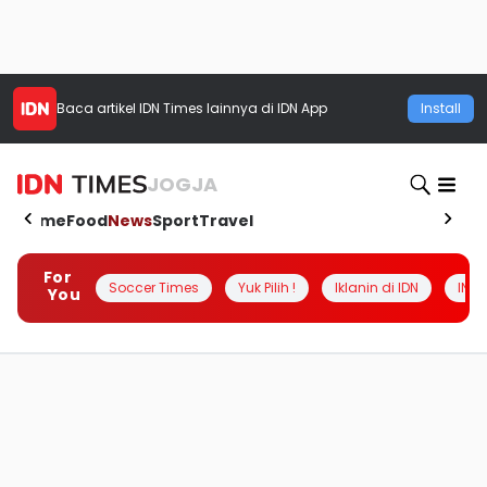
Baca artikel
IDN Times
lainnya di IDN App
Install
JOGJA
Home
Food
News
Sport
Travel
For
Soccer Times
Yuk Pilih !
Iklanin di IDN
INSI
You