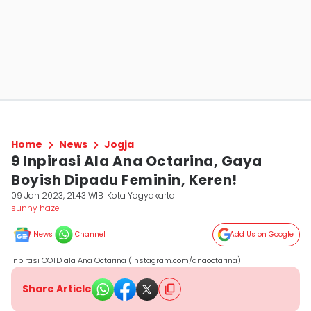
Home
News
Jogja
9 Inpirasi Ala Ana Octarina, Gaya
Boyish Dipadu Feminin, Keren!
09 Jan 2023, 21:43 WIB
Kota Yogyakarta
sunny haze
News
Channel
Add Us on Google
Inpirasi OOTD ala Ana Octarina (instagram.com/anaoctarina)
Share Article