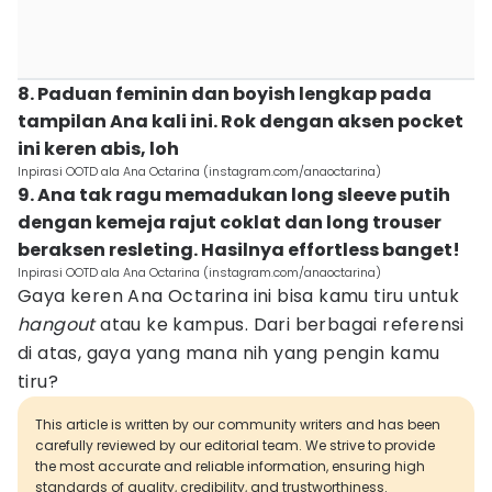
8. Paduan feminin dan boyish lengkap pada
tampilan Ana kali ini. Rok dengan aksen pocket
ini keren abis, loh
Inpirasi OOTD ala Ana Octarina (instagram.com/anaoctarina)
9. Ana tak ragu memadukan long sleeve putih
dengan kemeja rajut coklat dan long trouser
beraksen resleting. Hasilnya effortless banget!
Inpirasi OOTD ala Ana Octarina (instagram.com/anaoctarina)
Gaya keren Ana Octarina ini bisa kamu tiru untuk
hangout
atau ke kampus. Dari berbagai referensi
di atas, gaya yang mana nih yang pengin kamu
tiru?
This article is written by our community writers and has been
carefully reviewed by our editorial team. We strive to provide
the most accurate and reliable information, ensuring high
standards of quality, credibility, and trustworthiness.