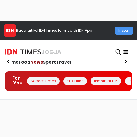
Baca artikel
IDN Times
lainnya di IDN App
Install
JOGJA
Home
Food
News
Sport
Travel
For
Soccer Times
Yuk Pilih !
Iklanin di IDN
INSI
You