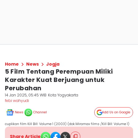
Home
News
Jogja
5 Film Tentang Perempuan Miliki
Karakter Kuat Berjuang untuk
Perubahan
14 Jan 2025, 05:45 WIB
Kota Yogyakarta
febi wahyudi
News
Channel
Add Us on Google
cuplikan film Kill Bill: Volume 1 (2003) (dok.Miramax films /Kill Bill: Volume 1)
Share Article