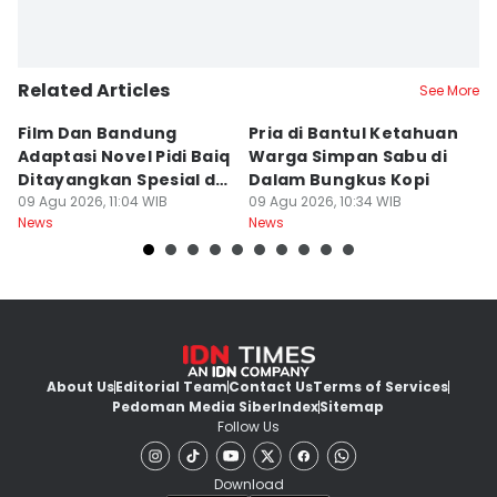
Related Articles
See More
Film Dan Bandung
Pria di Bantul Ketahuan
J
Adaptasi Novel Pidi Baiq
Warga Simpan Sabu di
P
Ditayangkan Spesial di
Dalam Bungkus Kopi
H
Jogja
09 Agu 2026, 11:04 WIB
09 Agu 2026, 10:34 WIB
I
09
News
News
Ne
About Us
Editorial Team
Contact Us
Terms of Services
Pedoman Media Siber
Index
Sitemap
Follow Us
Download