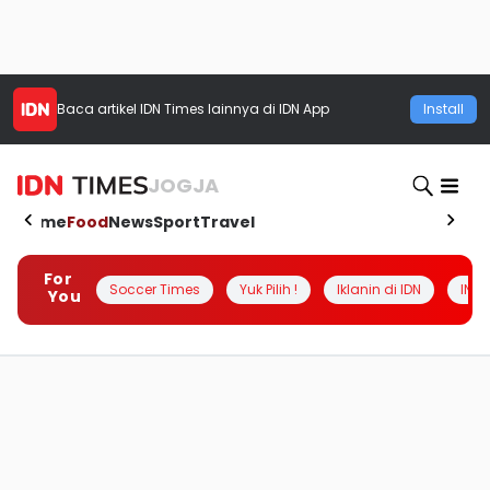
Baca artikel
IDN Times
lainnya di IDN App
Install
JOGJA
Home
Food
News
Sport
Travel
For
Soccer Times
Yuk Pilih !
Iklanin di IDN
INSI
You