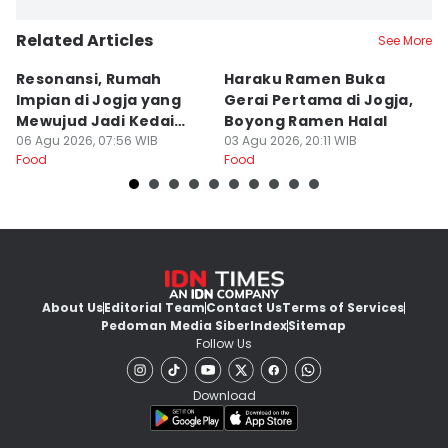
Related Articles
See More
Resonansi, Rumah
Haraku Ramen Buka
6
Impian di Jogja yang
Gerai Pertama di Jogja,
A
Mewujud Jadi Kedai
Boyong Ramen Halal
B
Ramen dan Burger
06 Agu 2026, 07:56 WIB
03 Agu 2026, 20:11 WIB
31
Food
Food
Fo
About Us
Editorial Team
Contact Us
Terms of Services
Pedoman Media Siber
Index
Sitemap
Follow Us
Download