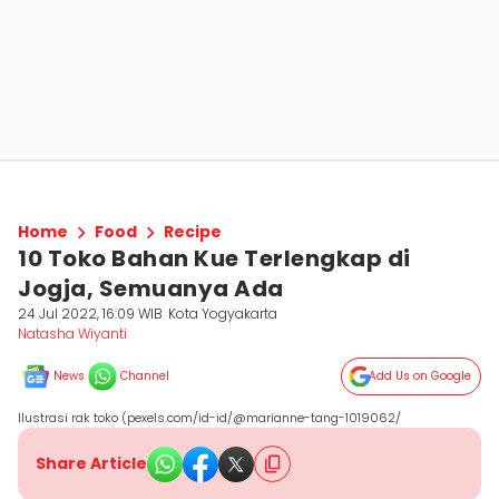
Home
Food
Recipe
10 Toko Bahan Kue Terlengkap di
Jogja, Semuanya Ada
24 Jul 2022, 16:09 WIB
Kota Yogyakarta
Natasha Wiyanti
News
Channel
Add Us on Google
Ilustrasi rak toko (pexels.com/id-id/@marianne-tang-1019062/
Share Article